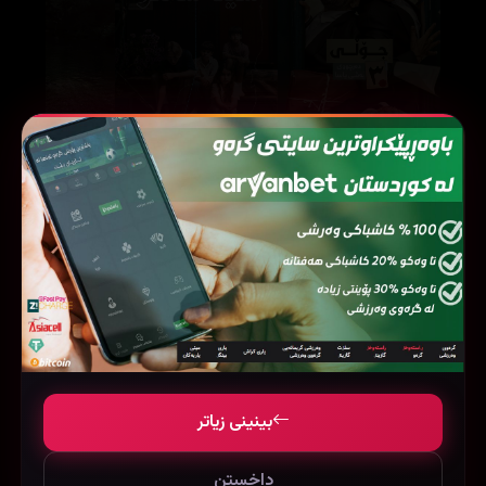
Blue Heron (2025)
Jolly Llb 3 (2025)
90443
18445
95194
بینینی زیاتر
داخستن