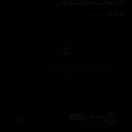
هەڵسەنگاندنەکان
6.8
6 هەڵسەنگاندن
بۆ نووسینی هەڵسەنگاندن، تکایە
چوونەژوورەوە
بکە
⚜️𝕿𝖆𝖓𝖞
💎 ئەڵماس
6
2026/07/04