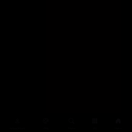
سەرەتا
زیاتر
سەرەتا
ڕەنگ
چوونەژوورەوە