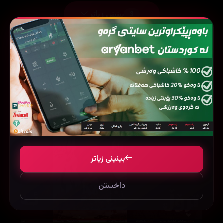
بینینی زیاتر
3
فیلمی هاوشێوە
بینینی زیاتر
داخستن