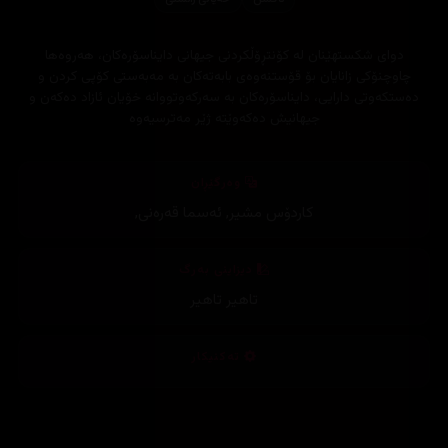
دوای شکستهێنان لە کۆنتڕۆڵکردنی جیهانی دایناسۆرەکان، هەروەها
چاوچنۆکی زانایان بۆ قۆستنەوەی بابەتەکان بە مەبەستی کۆپی کردن و
دەستکەوتی دارایی، دایناسۆرەکان بە سەرکەوتووانە خۆیان ئازاد دەکەن و
جیهانیش دەکەوێتە ژێر مەترسیەوە
وەرگێڕان
کاردۆس مشیر
,
ئەسما قەرەنی
,
دیزاینی بەرگ
تاهیر تاهیر
تەکنیکار