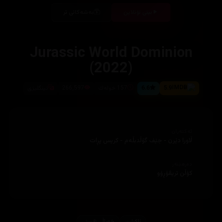
بینی ئۆنلاین
بەشەکانی تر
‏Jurassic World Dominion
(2022)
5.9
6.6
157 خوله‌ك
266,597
ئینگلیزی
ئەکتەران
ڵاورا دێرن - جێف گۆڵدبڵەم - کریس پڕات
دەرهێنەر
کۆڵن تریڤۆڕۆو
ئاكشن
خەیاڵی زانستی