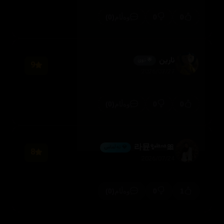
(0)
0
0
وەڵام
نارین
🌟 نوێ
9
2026/07/27
(0)
0
0
وەڵام
🎀라뮨✨ˡᵃⁿᵃ
💎 ئەڵماس
8
2026/07/24
(0)
0
1
وەڵام