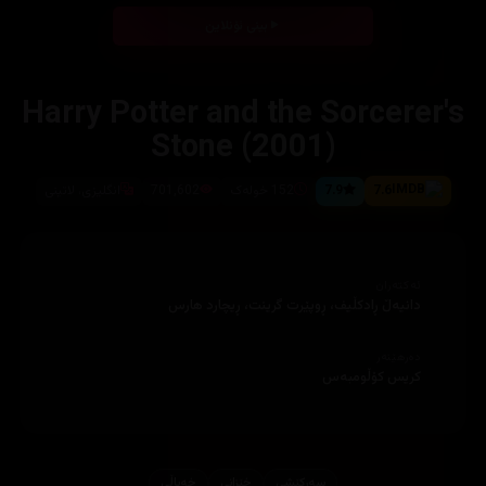
بینی ئۆنلاین
Harry Potter and the Sorcerer's
Stone (2001)
7.6
7.9
152 خولەک
701,602
انگلیزی، لاتینی
ئەکتەران
دەرهێنەر
سەرکێشی
خێزانی
خه‌یاڵی