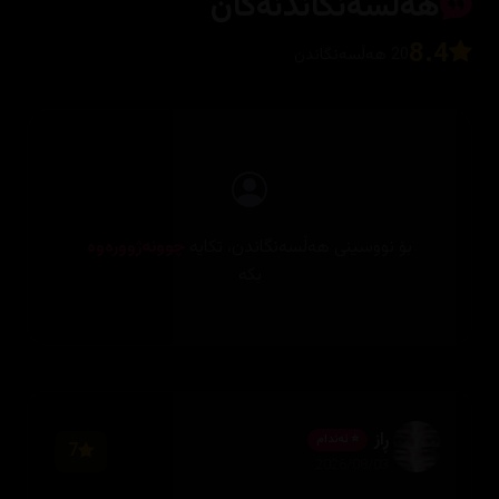
هەڵسەنگاندنەکان
8.4
20 هەڵسەنگاندن
بۆ نووسینی هەڵسەنگاندن، تکایە
چوونەژوورەوە
بکە
ڕاز
⭐ ئەندام
7
2026/08/03