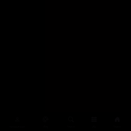
سەرەتا
زیاتر
سەرەتا
ڕەنگ
چوونەژوورەوە