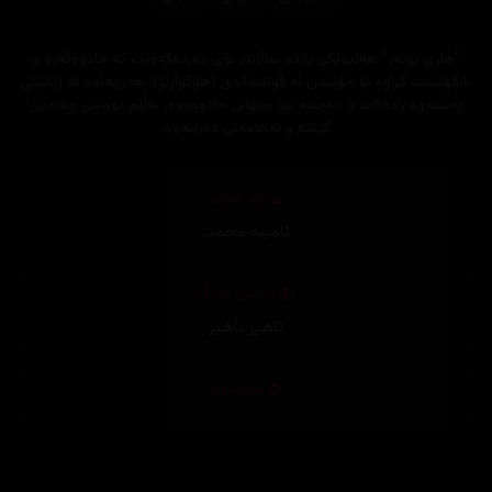
"ھاری پۆتەر" هه‌تیوێكی یازده‌ ساڵانه‌، بۆی ده‌رده‌كه‌وێت كه‌ جادووگه‌ره‌ و
بانگهێشت كراوه‌ بۆ خوێندن له‌ قوتابخانه‌ی (هۆگوارتز). ھەرچەندە لە ژیانێکی
پەستەوە ڕادەکات و‌ ده‌چێته‌ نێو جیهانی جادووه‌وه‌، بەڵام تووشی چه‌ندین
کێشە و نەھامەتی دەبێتەوە.
وەرگێڕان
ئامینە محمد
,
دیزاینی بەرگ
تاهیر تاهیر
تەکنیکار