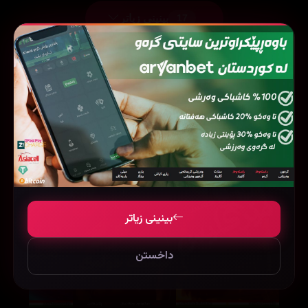
بینینی زیاتر
17
فیلمی هاوشێوە
بینینی زیاتر
داخستن