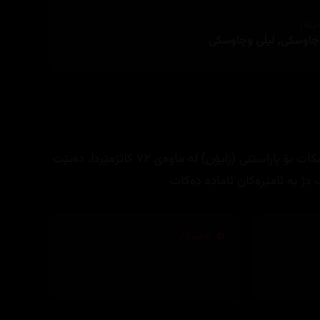
ێنەر
 وچاوسكی, لیڵی وچاوسكی
بەھۆی ئامۆژگاری فاڵچیەکانەوە، (نیۆ) ھەوڵدەدات کلیلسازەکە ڕزگار بکات بۆ پاراستنی (زایۆن) لە ماوەی ٧٢ کاتژمێردا، دەبێت
 دژ بە ئامێرەکان ئامادە دەکات
تەکنیکار