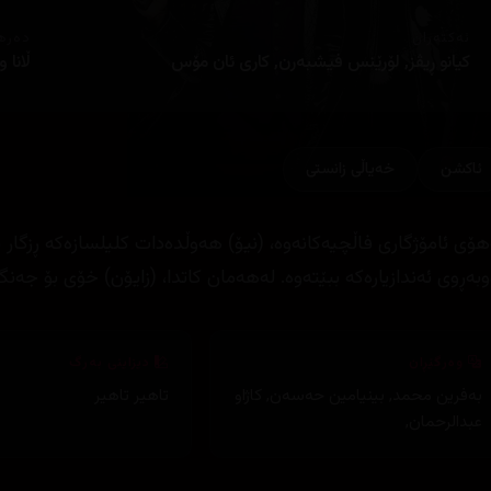
ئەکتەران
دەره
كیانو ڕیڤز, لۆرێنس فیشبه‌رن, كاری ئان مۆس
ڵانا
ئاكشن
خەیاڵی زانستی
وبەڕوی ئەندازیارەکە ببێتەوە. لەھەمان کاتدا، (زایۆن) خۆی بۆ جەنگ
وەرگێڕان
دیزاینی بەرگ
بەفرین محمد
,
بینیامین حەسەن
,
کاژاو
تاهیر تاهیر
عبدالرحمان
,