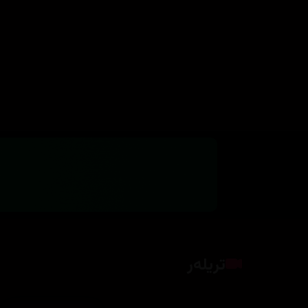
تریلەر