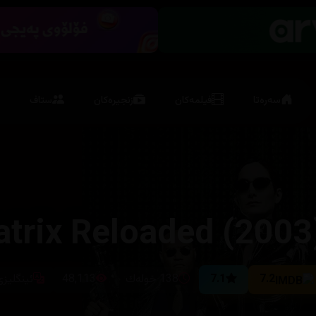
سەرەتا
فیلمەکان
زنجیرەکان
ستاف
7.2
7.1
138 خوله‌ك
48,113
ئینگلیزی