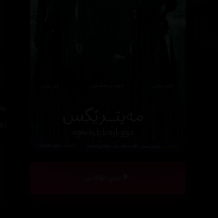
ڕو
بینی ئۆنلاین