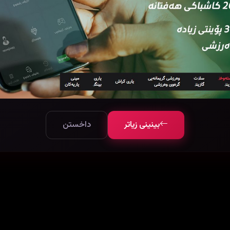
بینینی زیاتر
داخستن