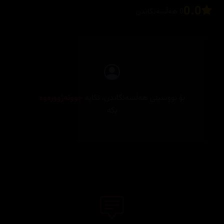
0.0
0 هەڵسەنگاندن
بۆ نووسینی هەڵسەنگاندن، تکایە
چوونەژوورەوە
بکە