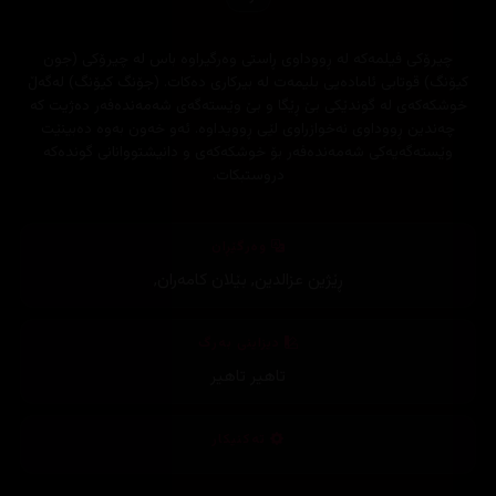
چیرۆكی فیلمه‌كه‌ له‌ ڕووداوی ڕاستی وه‌رگیراوه‌ باس له‌ چیرۆكی (جون
كیۆنگ) قوتابی ئاماده‌یی بلیمه‌ت له‌ بیركاری ده‌كات. (جۆنگ كیۆنگ) له‌گه‌ڵ
خوشكه‌كه‌ی له‌ گوندێكی بێ ڕێگا و بێ وێسته‌گه‌ی شه‌مه‌نده‌فه‌ر ده‌ژیت كه‌
چه‌ندین ڕووداوی نه‌خوازراوی لێی ڕوویداوه‌. ئه‌و خه‌ون به‌وه‌ ده‌بینێت
وێسته‌گه‌یه‌كی شه‌مه‌نده‌فه‌ر بۆ خوشكه‌كه‌ی و دانیشتووانانی گونده‌كه‌
دروستبكات.
وەرگێڕان
ڕێژین عزالدین
,
بێلان کامەران
,
دیزاینی بەرگ
تاهیر تاهیر
تەکنیکار