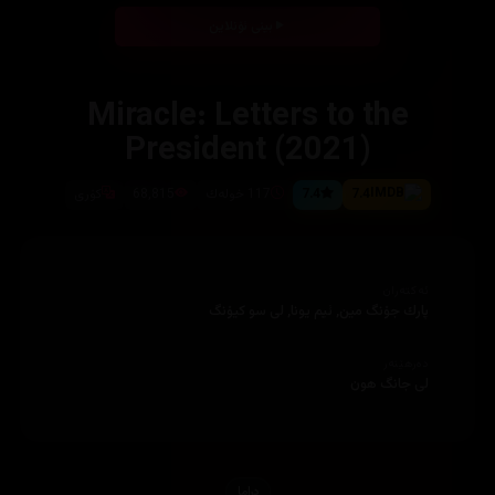
بینی ئۆنلاین
‏Miracle: Letters to the
President (2021)
7.4
7.4
117 خولەك
68,815
کۆری
ئەکتەران
پارك جۆنگ مین, ئیم یونا, لی سو كیۆنگ
دەرهێنەر
لی جانگ هون
دراما