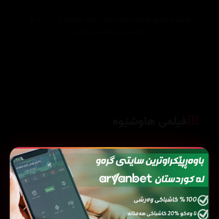
هێشتا هیچ هەڵسەنگاندنێک نییە. یەکەم کەس بە بۆ
نووسینی هەڵسەنگاندن!
فیلمی هاوشێوە