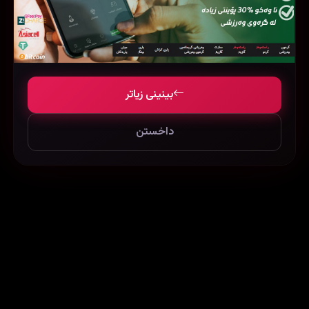
Pay the Ghost (2015)
The Birth of a Nation (2016)
بینینی زیاتر
70373
29697
29851
داخستن