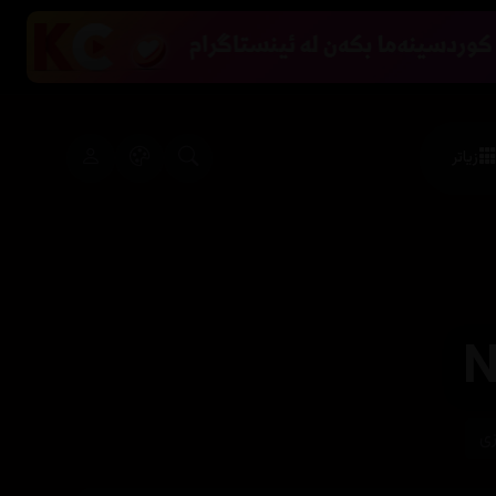
زیاتر
زی