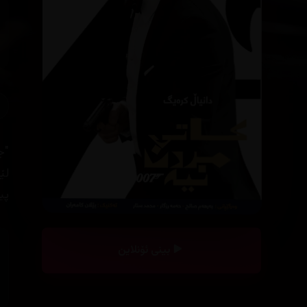
"ج
لێ
پی
بینی ئۆنلاین