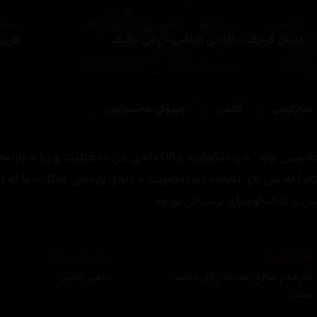
ئەکتەران
دەره
دانیاڵ کرەیگ - ئانا دی ئارماس - ڕامی مالیک
کاری 
سەرکێشی
ئاكشن
چیرۆكی هه‌ستبزوێن
ەیمس بۆند" خزمەتگوزاریە چالاکەکەی جێ دەھێڵێت و ژیانە ئارا
تەر) لە سی ئای ئەیەوە دەردەکەوێت و داوای یارمەتی دەکات، وا لە
س و تەکنەلۆجیای ترسناکی نوێوە.
وەرگێڕان
دیزاینی بەرگ
بەرهەم صالح
,
محمد ڕزگار
,
محمد
تاهیر تاهیر
ستار
,