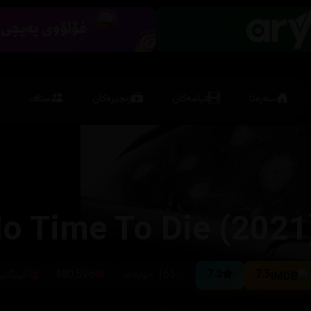
سەرەتا
فیلمەکان
زنجیرەکان
ستاف
7.5
7.3
163 خولەك
480,596
ئینگلی