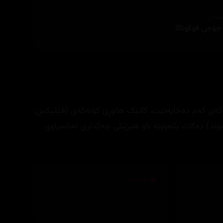
ێنەر
جۆجی فوکوناگا
مەکەی کەم دەخایەنێت، کاتێک ھاوڕێ کۆنەکەی (فێلیکس
 (بۆند) دەکات بکەوێتە ناو ھێزێکی چەکداری نەناسراوی
تەکنیکار