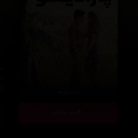
دە
ڕا
بینی ئۆنلاین