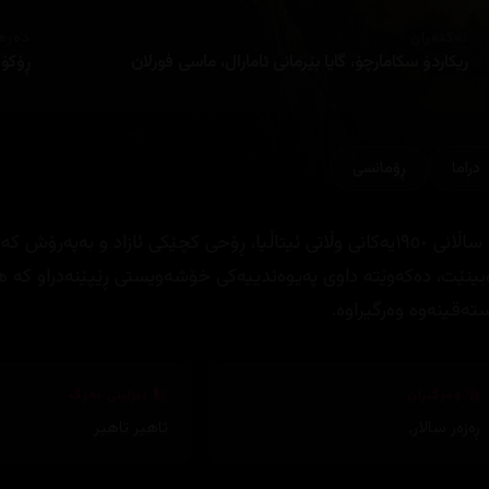
ئەکتەران
دەره
ریکاردۆ سکامارچۆ، گایا بێرمانی ئامارال، ماسی فورلان
ڕۆکۆ 
دراما
ڕۆمانسی
لە ساڵانی ١٩٥٠یەکانی وڵاتی ئیتاڵیا، ڕۆحی کچێکی ئازاد و بە
بینێت، دەکەوێتە داوی پەیوەندییەکی خۆشەویستی ڕێپێنەدراو کە 
ستەقینەوە وەرگیراوە.
وەرگێڕان
دیزاینی بەرگ
ڕەزەر سالار
,
تاهیر تاهیر