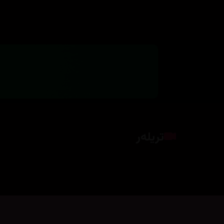
تریلەر