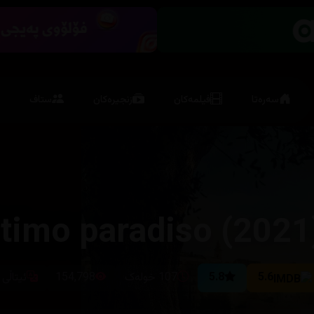
سەرەتا
فیلمەکان
زنجیرەکان
ستاف
ltimo paradiso (2021
5.6
5.8
107 خولەک
154,798
ئیتاڵی