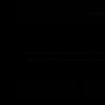
ێنەر
ڕیکیاردولی
پەرۆش کە خەون بە خۆشەویستی و یەکسانی و ژیانێکی باشتر
هەڕەشە لە هەموو خەونەکانی دەکات - لە چیرۆکی
تەکنیکار