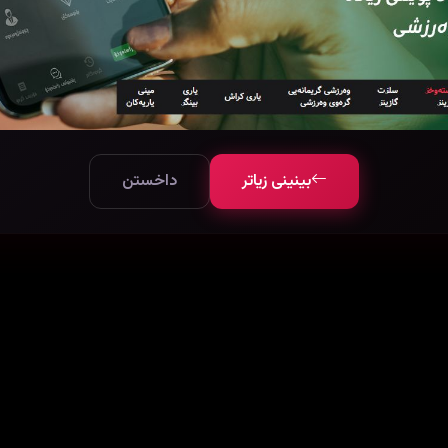
بینینی زیاتر
داخستن