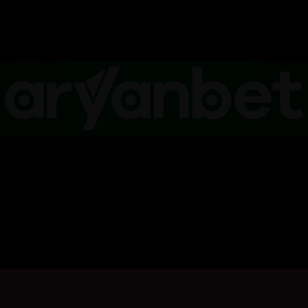
کلیک بکە بۆ پیشاندانی تریلەر