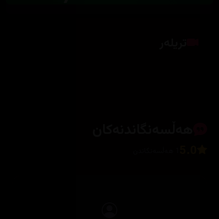
تریلەر
کلیک بکە بۆ پیشاندانی تریلەر
هەڵسەنگاندنەکان
5.0
1 هەڵسەنگاندن