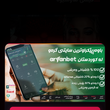
فیلمی هاوشێوە
As Above, So Below (2014)
Smile 2 (2024)
64991
78431
215734