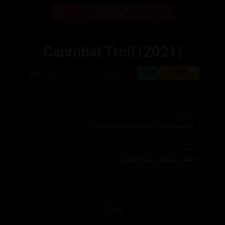
بینی ئۆنلاین
Cannibal Troll (2021)
2.1
5.8
84 خولەک
148,823
ئینگلیزی
ئەکتەران
جۆرجینا جەین، زوزا تێهانو، باربارا دابسۆن
دەرهێنەر
سکۆت جێفری، ڕێبێکا ماتیوس
ترسناک