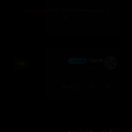
بۆ نووسینی هەڵسەنگاندن، تکایە
چوونەژوورەوە
بکە
⚜️Tany
💎 ئەڵماس
5
2026/08/04
(0)
0
0
وەڵام