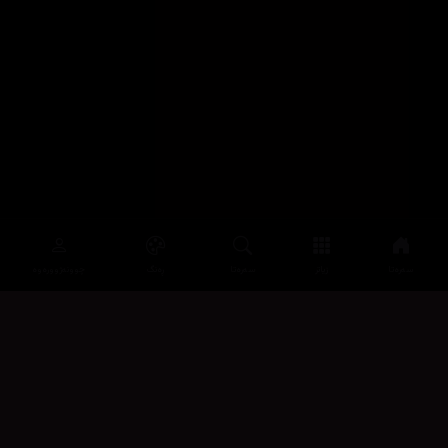
سەرەتا
زیاتر
سەرەتا
ڕەنگ
چوونەژوورەوە