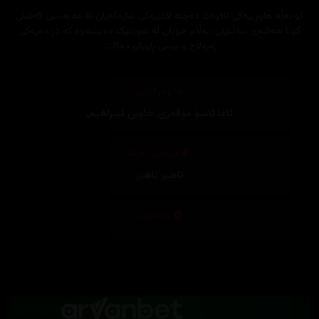
کۆمەڵە هاوڕێیەکی ئافرەت دەچنە لادێیەکی شارەکەیان بە مەبەستی گەشتی
کۆتا هەفتەی سەڵتێتی، بەڵام خۆیان لە شوێنێک دەبیننەوە کە دڕندەیەکی
زەبەلاح و برسی ڕاویان دەکات.
وەرگێڕان
ئاغا ئاسۆ مۆفەری
,
خاوێن ئیبراهیم
,
دیزاینی بەرگ
تاهیر تاهیر
تەکنیکار