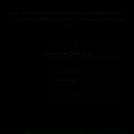
سروشت و پیاوێک شەڕ دەکەن دژی ئەفسەرێکی دارستان کاتێک خۆی و
تیمی ناوچەکە و شوێنپێکەوەکان ھەوڵ دەدەن پڵنگێکی بێزارکەر دەستگیر
بکەن.
وەرگێڕان
شنیار جەلال
,
هاوکار محمد
,
دیزاینی بەرگ
لینا لوقمان
تەکنیکار