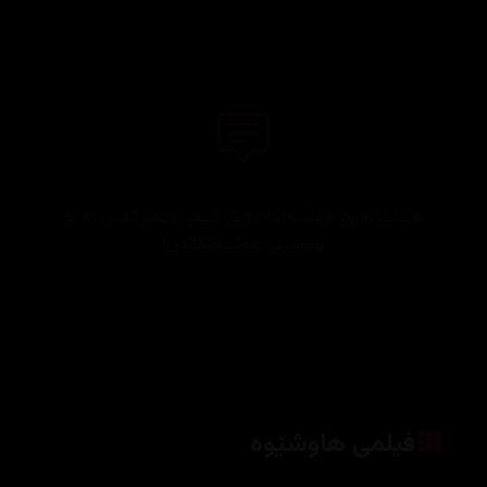
هێشتا هیچ هەڵسەنگاندنێک نییە. یەکەم کەس بە بۆ
نووسینی هەڵسەنگاندن!
فیلمی هاوشێوە