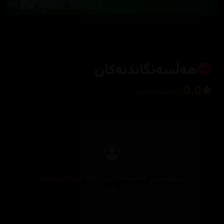
هەڵسەنگاندنەکان
0.0
0 هەڵسەنگاندن
بۆ نووسینی هەڵسەنگاندن، تکایە
چوونەژوورەوە
بکە