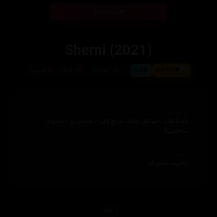
بینی ئۆنلاین
Sherni (2021)
6.9
6.3
131 خولەک
36,414
ھیندی
ئەکتەران
ڤیدیا بالان - موکول چادا - نیراج کابی - ڤیجای ڕاز - شەرات
سەکسێنا
دەرهێنەر
ئەمیت ماسورکار
دراما