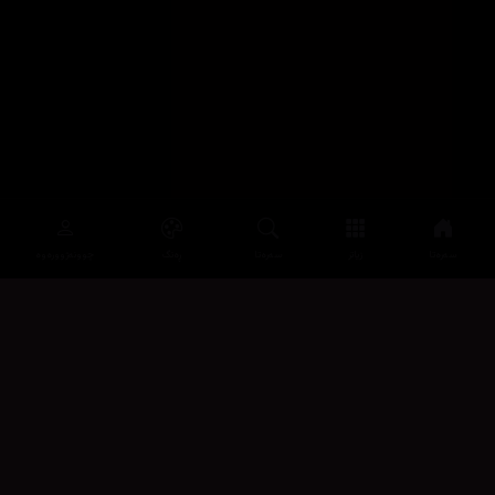
سەرەتا
زیاتر
سەرەتا
ڕەنگ
چوونەژوورەوە