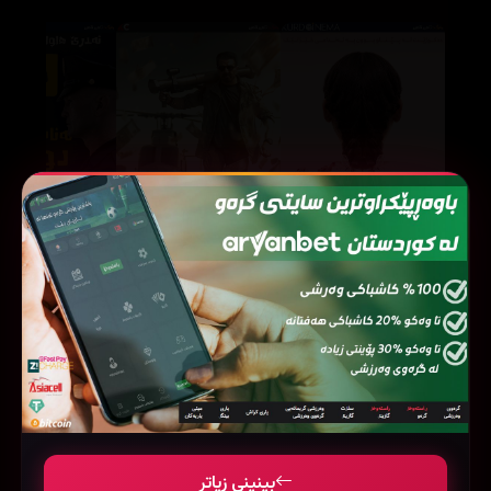
Jaat (2025)
Orphan: First Kill (2022)
33504
220803
202864
بینینی زیاتر