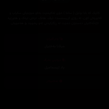
کاتێک کە بابا نوئێل ( سانتا ) خۆی ئەکێشێت بەناو شوێنێکی سکراب و
کەلوپەلی کۆن، لە رۆژی کریسمسدا، ئیڤ، هانک، تراش ترەک و هاوڕێیە
ئاژەڵەکانیان دەستیان دەبێت لە ڕزگارکردنی ئەو پشووە بۆ هەمووان.
وەرگێڕان
میلانا بەختیار
,
دیزاینی بەرگ
یاد ئیسماعیل
تەکنیکار