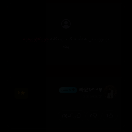
بۆ نووسینی هەڵسەنگاندن، تکایە
چوونەژوورەوە
بکە
🎀라뮨✨ˡᵃⁿᵃ
💎 ئەڵماس
5
2026/08/01
(0)
0
1
وەڵام