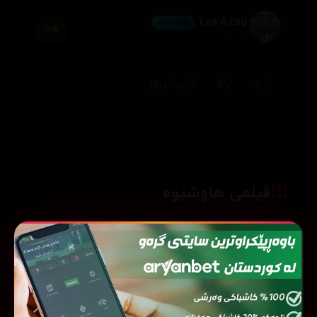
Lya Azad
💎 ئەڵماس
3
2026/06/18
(0)
0
0
وەڵام
فیلمی هاوشێوە