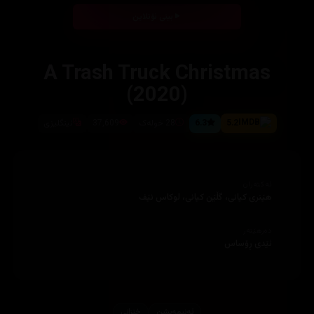
بینی ئۆنلاین
A Trash Truck Christmas
(2020)
5.2
6.3
28 خولەک
37,609
ئینگلیزی
ئەکتەران
هێنری کیانی، گڵێن کیانی، لوکاس نێف
دەرهێنەر
ئێدی ڕۆساس
ئه‌نیمه‌یشن
خێزانی