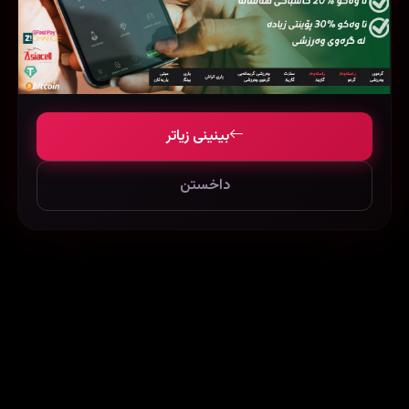
The Larva Island Movie (2020)
The Last: Naruto the Movie (2014)
بینینی زیاتر
322169
61627
132902
داخستن