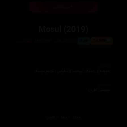
بینی ئۆنلاین
Mosul (2019)
7.3
7.0
101 خولەك
369,139
عەرەبی
ئەکتەران
سوھـەیل دەباخ - ئیسحــاق ئیلیاس - ئادەم بێســا..
دەرهێنەر
میچــێڵ کۆرنان
جه‌نگ
دراما
ئاكشن