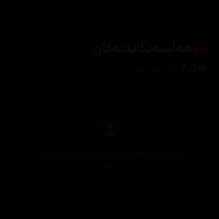
هەڵسەنگاندنەکان
7.0
5 هەڵسەنگاندن
بۆ نووسینی هەڵسەنگاندن، تکایە
چوونەژوورەوە
بکە