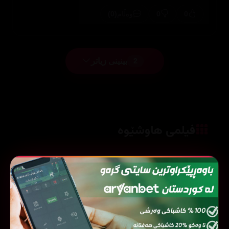
(0)
0
0
وەڵام
بینینی زیاتر
2
فیلمی هاوشێوە