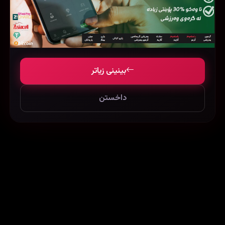
Jojo Rabbit (2019)
Pressure (2026)
بینینی زیاتر
157617
80498
63401
داخستن