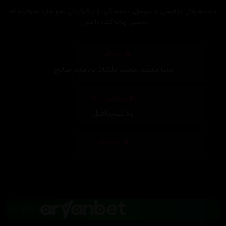
دەستەیەکی پۆلیسی لە موسڵ، دەجەنگن بۆ ڕزگارکردنی ئەو شارە عێراقییە لە
دەستی چەتەکانی داعش ..
وەرگێڕان
تانیا محمد
,
محمد دڵشاد
,
بەرهەم صالح
,
دیزاینی بەرگ
یاد ئیسماعیل
تەکنیکار