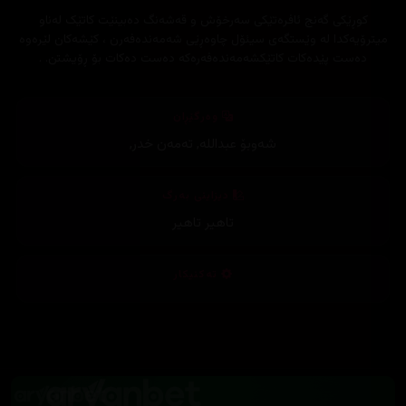
کوڕێکی گەنج ئافرەتێکی سەرخۆش و قەشەنگ دەبینێت کاتێک لەناو
میترۆیەکدا لە وێستگەی سیئۆل چاوەڕێی شەمەندەفەرن ، کێشەکان لێرەوە
دەست پێدەکات کاتێکشەمەندەفەرەکە دەست دەکات بۆ ڕۆیشتن. .
وەرگێڕان
شەوبۆ عبداللە
,
تەمەن خدر
,
دیزاینی بەرگ
تاهیر تاهیر
تەکنیکار