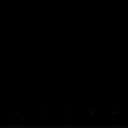
سەرەتا
زیاتر
سەرەتا
ڕەنگ
چوونەژوورەوە