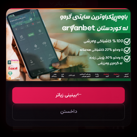
بینینی زیاتر
1
فیلمی هاوشێوە
بینینی زیاتر
داخستن