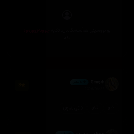
بۆ نووسینی هەڵسەنگاندن، تکایە
چوونەژوورەوە
بکە
⚜️𝕿𝖆𝖓𝖞
💎 ئەڵماس
8
2026/06/26
(0)
0
0
وەڵام