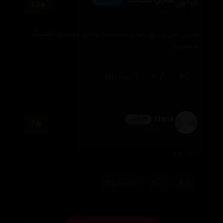
هەژان محەمەد
💎 ئەڵماس
10
2026/04/21
بەڕایی من زۆر زۆر جوان بوو سیناریۆکەی کۆمێدی ئاکتینگ
هەمووی
(0)
0
0
وەڵام
Hana
👑 پلاتین
7
2026/03/25
باش بوو
(0)
0
0
وەڵام