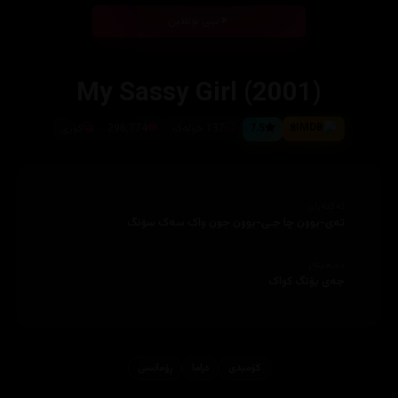
بینی ئۆنلاین
My Sassy Girl (2001)
8
7.5
137 خولەک
296,774
کۆری
ئەکتەران
تەی-یوون چا جـی-یوون جون واک سەک سۆنگ
دەرهێنەر
جەی یۆنگ کواک
کۆمیدی
دراما
ڕۆمانسی