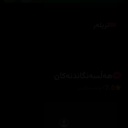
تریلەر
کلیک بکە بۆ پیشاندانی تریلەر
هەڵسەنگاندنەکان
7.0
5 هەڵسەنگاندن