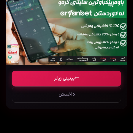
فیلمی هاوشێوە
بینینی زیاتر
داخستن
Bhoot Police (2021)
Daddy's Home (2015)
49759
142012
54463