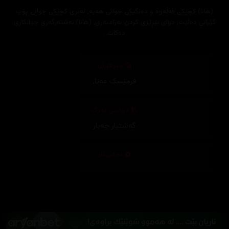
(هانا) کچێکی قەڵەوە و دەنگێکی جوانی هەیە, لەبری کچێکی جوانی پۆپ
گۆرانی دەڵێت, دوای بێڕێزی کردن بەرامبەری, (هانا) نەشتەرگەری جوانکاری
دەکات .
وەرگێڕان
فرمێسک عەتا
,
دیزاینی بەرگ
گەشتیار جەبار
تەکنیکار