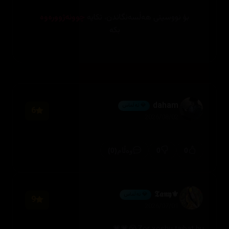
بۆ نووسینی هەڵسەنگاندن، تکایە
چوونەژوورەوە
بکە
daham
💎 ئەڵماس
6
2026/08/02
(0)
0
0
وەڵام
⚜️𝕿𝖆𝖓𝖞
💎 ئەڵماس
9
2026/07/01