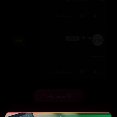
Zor xoshu taibat bu😭💗💗
(0)
0
0
وەڵام
Hana
👑 پلاتین
6
2026/05/20
باش بوو
(0)
0
0
وەڵام
بینینی زیاتر
2