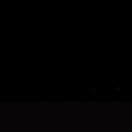
سەرەتا
زیاتر
سەرەتا
ڕەنگ
چوونەژوورەوە