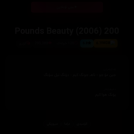
بینی ئۆنلاین
200 Pounds Beauty (2006)
6.7
6.8
120 خولەک
295,388
کۆری
ئەکتەران
جین مۆ جو - ئاهـ جونگ کیم - دۆنگ ئیل سۆنگ
دەرهێنەر
یۆنگ هوا کیم
کۆمیدی
دراما
میوزیكی