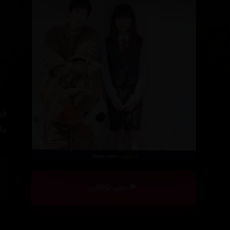
قو
ما
بینی ئۆنلاین