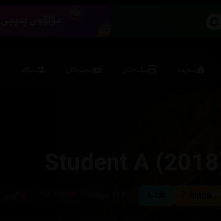
سەرەتا
فیلمەکان
زنجیرەکان
ستاف
Student A (2018
7.9
6.2
114 خولەك
152,636
کۆری