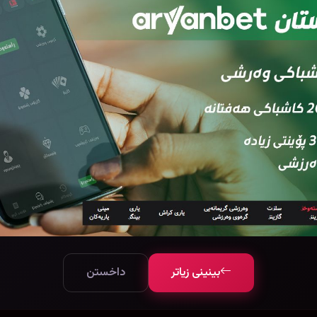
بینینی زیاتر
داخستن