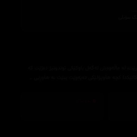
ێنەر
ـگ سۆبلی
رێت، لە ماڵەوەش لەگەل باوکێکی توندوتیژ دەژێت کە
کاتێکدا کچە ھاوپۆلێکی دەیەوێت ببێت بە هاوڕێی ..
تەکنیکار