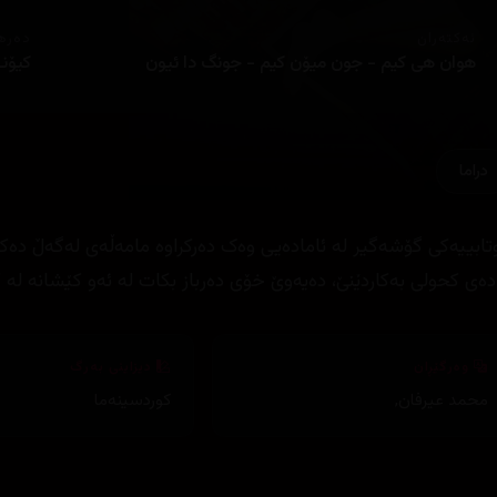
ئەکتەران
دەره
ھوان ھی کیم - جون میۆن کیم - جونگ دا ئیون
کیۆن
دراما
تابییەکی گۆشەگیر لە ئامادەیی وەک دەرکراوە مامەڵەی لەگەڵ دەک
دەی کحولی بەکاردێنێ، دەیەوێ خۆی دەرباز بکات لە ئەو کێشانە لە 
وەرگێڕان
دیزاینی بەرگ
محمد عیرفان
,
کوردسینەما