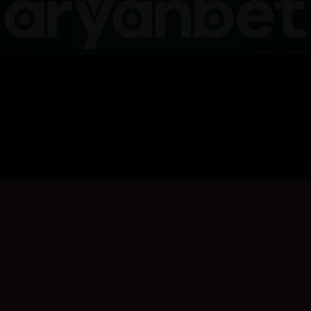
بۆ نووسینی هەڵسەنگاندن، تکایە
چوونەژوورەوە
بکە