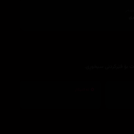
ێنەر
ری
ت بۆ فێرکردنی سیخوڕی.
تەکنیکار