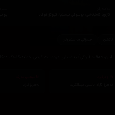
ئەکتەران
دەره
کازویا کامێناشی، یوسوکێ ئیسێیا، کیۆکۆ فوکادا
یو ئی
ئاكشن
چیرۆكی هه‌ستبزوێن
 یابان، عەقید (یوکی) پێشنیاری درووست کردنی خوێندنگایەک دەکا
وەرگێڕان
دیزاینی بەرگ
نەهرۆ ئازاد
,
ئاشتی عبدالکریم
,
نەهرۆ ئازاد