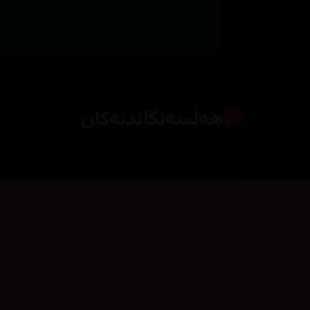
هەڵسەنگاندنەکان