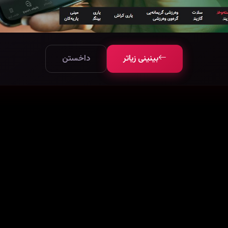
بینینی زیاتر
داخستن