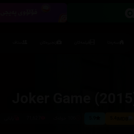
سەرەتا
فیلمەکان
زنجیرەکان
ستاف
Joker Game (2015
5.4
5.9
106 خولەک
71,627
یابانی