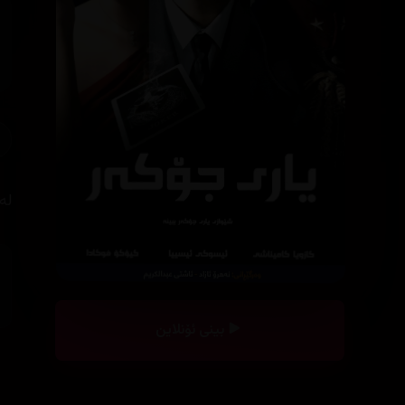
لە
بینی ئۆنلاین