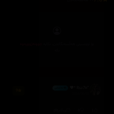
7.8
11 هەڵسەنگاندن
بۆ نووسینی هەڵسەنگاندن، تکایە
چوونەژوورەوە
بکە
"Rω7n ^🖤
💎 ئەڵماس
9
2026/08/05
(0)
0
1
وەڵام