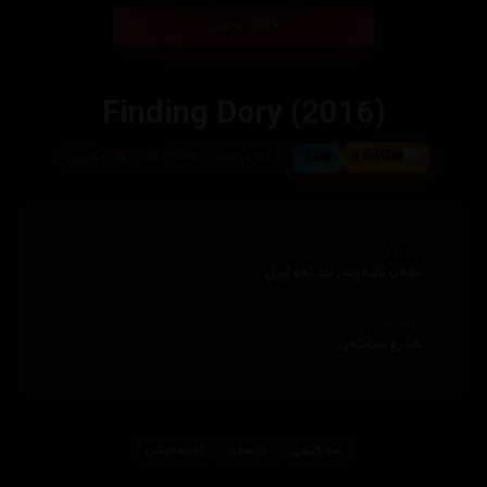
بینی ئۆنلاین
Finding Dory (2016)
8.0
7.0
97 خولەک
90,259
ئینگلیزی
ئەکتەران
ئێلەن ئالبەرت , ئێد ئەو نييل
دەرهێنەر
ئاندرو ستانتەن
سەرکێشی
کۆمیدی
ئه‌نیمه‌یشن