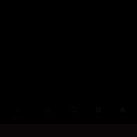
سەرەتا
زیاتر
سەرەتا
ڕەنگ
چوونەژوورەوە