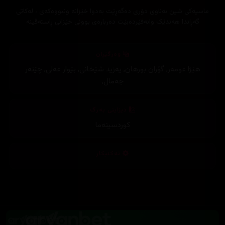
ماسیەکی شین بەناوی دۆری دەگەڕێت بەدوا خێزانە ونبووەکەی ، لەکاتی
گەڕاندا هەندێک وانەفێردەبێت دەربارەی بوونی خێزانی ڕاستەقینە
وەرگێڕان
هێژا عومەر
,
گۆران بورهان
,
یەزید شێخانی
,
بێوار عەلی
,
چێنەر
جەمال
,
دیزاینی بەرگ
کوردسینەما
تەکنیکار