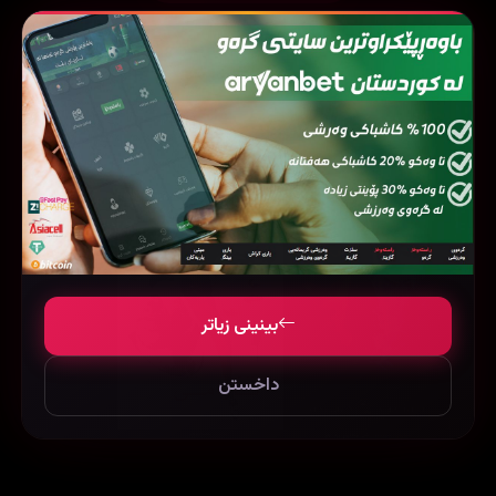
فیلمی هاوشێوە
161704
بینینی زیاتر
داخستن
Serenity (2019)
Mortal Kombat (2021)