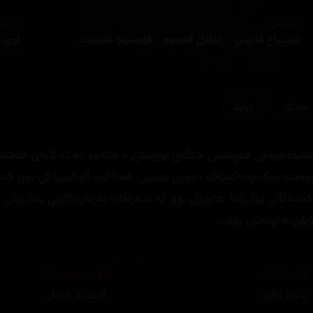
ئەکتەران
دەره
گێسپاخ مانێس - غافێل فەیتوو - فۆنسینۆ غاسێت
لوی 
جه‌نگ
دراما
تابخانەیەکی فەڕەنسی جێگای نووستن و مانەوە کە لە لایەن قەشەک
وەمدا وەک پەناگەیەک دەوری دەبینی هەتاکوو قوتابییەکی نوێ گەی
کەمەکانی پۆلێکدا هاوپۆل بوو. لە سەرەتادا بەربەرەکانێی یەکتریان 
یان هاوبەش پێکرد.
وەرگێڕان
دیزاینی بەرگ
سیما ئاکۆ
,
گەشتیار جەبار