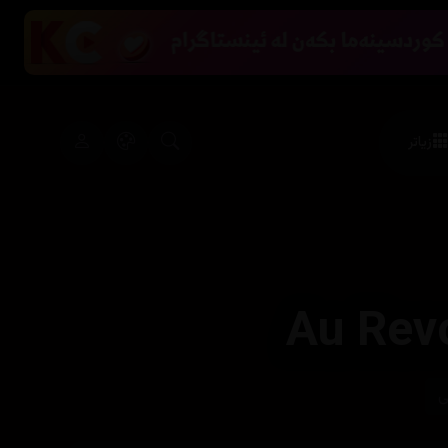
زیاتر
Au Revo
ی