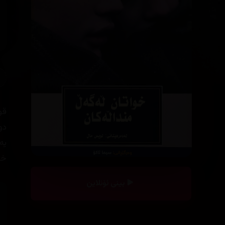
قو
دو
یە
خۆ
بینی ئۆنلاین