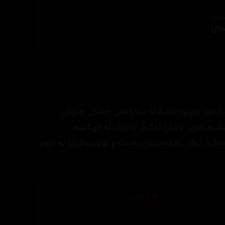
ێنەر
مالێ
انەوە بەڕێوە دەبرا، لە سەردەمی جەنگی جیهانی
شتە ئەوێ. پاشان لەگەڵ یەکێک لە قوتابییە
دەکرد، دواتر پەیوەندییان بەست و نهێنییەکیان لە نێوان
تەکنیکار