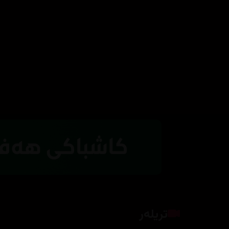
تریلەر