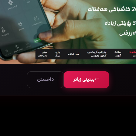
بینینی زیاتر
داخستن