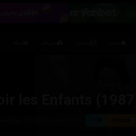
سەرەتا
فیلمەکان
زنجیرەکان
ستاف
ir les Enfants (1987
8.0
7.5
104 خولەك
27,279
فەڕەنس