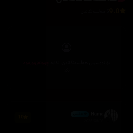
9.0
5 هەڵسەنگاندن
بۆ نووسینی هەڵسەنگاندن، تکایە
چوونەژوورەوە
بکە
Hama
💎 ئەڵماس
10
2026/08/03