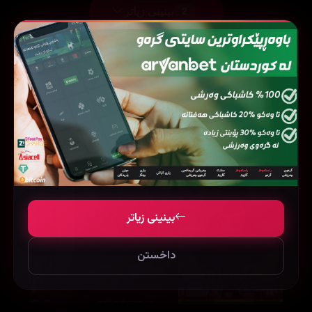
بینینی زیاتر
2
فیلمی هاوشێوە
بینینی زیاتر
داخستن