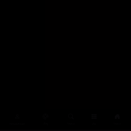
سەرەتا
زیاتر
سەرەتا
ڕەنگ
چوونەژوورەوە