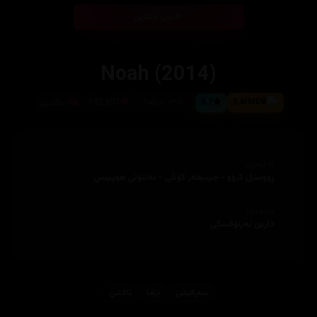
بینی ئۆنلاین
Noah (2014)
5.8
5.7
١٣٨ خولەک
102,897
ئینگلیزی
ئەکتەران
ڕووسێل کرۆو - جێنیفەر کۆنڵی - ئەنتۆنی هۆپینس
دەرهێنەر
دارین ئەرنۆفسکی
سەرکێشی
دراما
ئاكشن