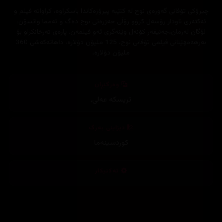
چیرۆکی تۆفانی گەورەی نوح لە کتێبە پیرۆزەکاندا باسکراوە، کراواتە فیلم و
ئەکتەری ناودار رۆسەل کرۆو رۆڵی حەزرەتی نوح دەگ و ئەمما واتسۆن،
لۆگان لەرمان،جەنیفەر کۆنەل وێنەگری ئەو فیلمەن. پارەی تەرخانکراو بۆ
بەرهەمهێنانی فیلمی تۆفانی نوح، 125 ملیۆن دۆلارە، داهاتەکەشی 360
ملیۆن دۆلارە،
وەرگێڕان
تریسکە عەلی
,
دیزاینی بەرگ
کوردسینەما
تەکنیکار