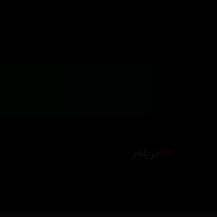
تریلەر