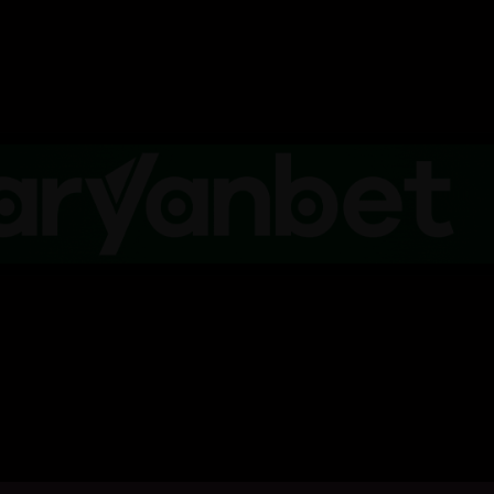
کلیک بکە بۆ پیشاندانی تریلەر