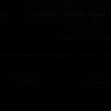
ئەکتەران
دەره
لولو ویڵسن - کێڤن جەیمس - جۆیڵ میکهەیڵ
جۆناث
ئاكشن
دراما
ترسناک
ێک بۆ پشوو دەچێت بۆ خانووی لای دەریاچەکەیانەوە بەڵام لەوێ 
وەرگێڕان
دیزاینی بەرگ
بینیامین حەسەن
,
یاد ئیسماعیل