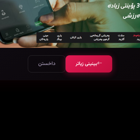
بینینی زیاتر
داخستن