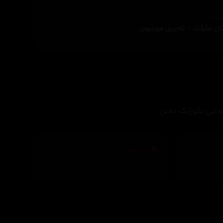
ێنەر
ان مایڵت - کەیری مورنیون
توشی بکوژێک دەبن
تەکنیکار