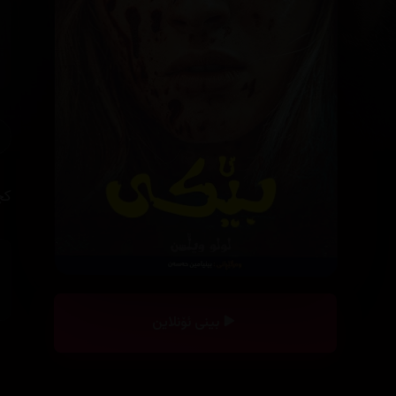
کچ
بینی ئۆنلاین