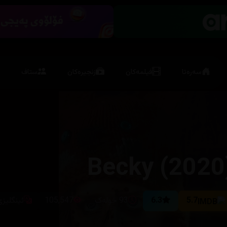
سەرەتا
فیلمەکان
زنجیرەکان
ستاف
Becky (2020
5.7
6.3
93 خولەک
105,547
ئینگلیزی