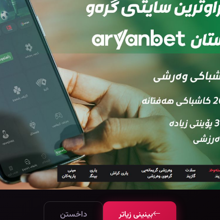
بینینی زیاتر
داخستن