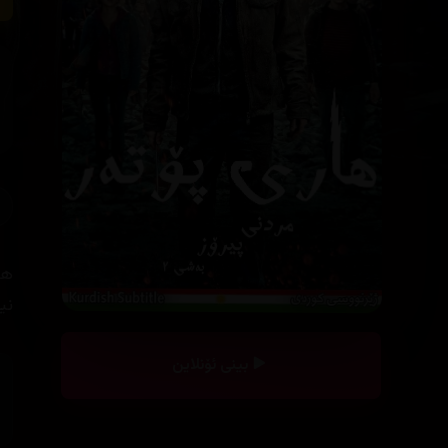
ها
نی
بینی ئۆنلاین