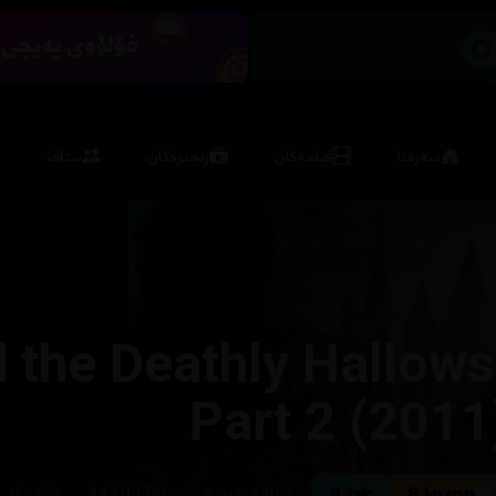
سەرەتا
فیلمەکان
زنجیرەکان
ستاف
 the Deathly Hallows
Part 2 (2011