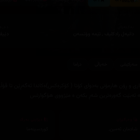
8.1
8.1
130 خولەک
447,007
ئینگلی
ئەکتەران
دەره
دانيەل رادكليف , ئێمە وۆتسەن
دێيڤ
سەرکێشی
خه‌یاڵی
دراما
ری و ڕۆن هارمۆنی بەدوای کۆتا ( کۆکرەکس)ەکاندا ئەگەڕێن تا ڤۆڵدم
ە ئەبێت گەورەترین شەڕ بکەن ە مێژووی هۆگوارتس
وەرگێڕان
دیزاینی بەرگ
شادمان ئەمین
,
کوردسینەما