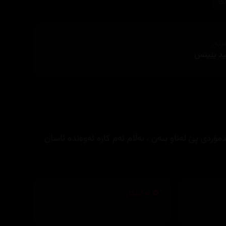
زی
ێنەر
يد يێيتس
ۆردی پێ لەناو ببەن ، بەڵام ئەم کارە ئەوەندە ئاسان
تەکنیکار