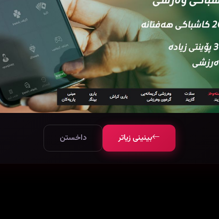
بینینی زیاتر
داخستن