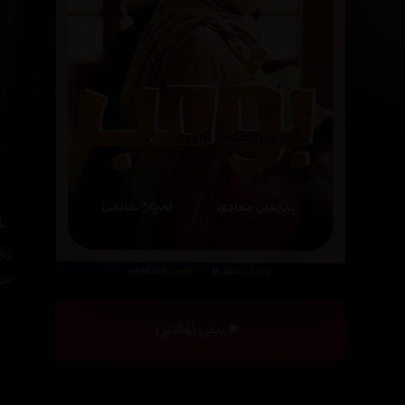
‎ 
زۆ
خە
بینی ئۆنلاین