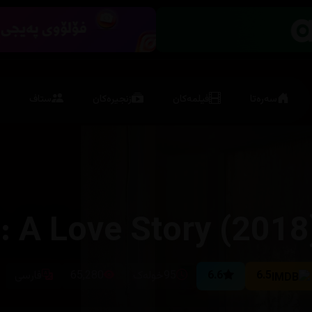
سەرەتا
فیلمەکان
زنجیرەکان
ستاف
 A Love Story (2018
6.5
6.6
95خولەک
65,280
فارسی