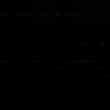
ئەکتەران
دەره
لیلا حاتمی - پیمان معادی - سیامک انصاری - حبیب رضایی
پەیم
- سیامک صفری - بهادر مالکی
خێزانی
جه‌نگ
باس لە شەڕی نێوان عێڕاق و ئێران دەکات کە ئێران لە لوتکەی بۆمب
رە نێوانیان ناکۆکە بەڵام هێشتاش ئەوین و خۆشەویستس هەر بەردەو
ڵک ،دەگۆڕێت .
وەرگێڕان
دیزاینی بەرگ
یاد ئیسماعیل