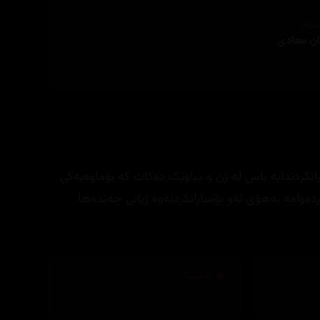
ێنەر
ان معادی
ارانکردندایە باس لە ژن و پیاوێک دەکات کە بۆماوەیەکی
امە بەھۆی ئەو بۆمبارانکردنەوە ژیانی چەندەھا
تەکنیکار