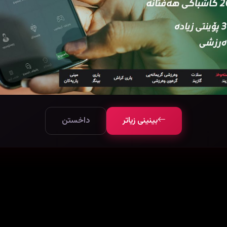
بینینی زیاتر
داخستن