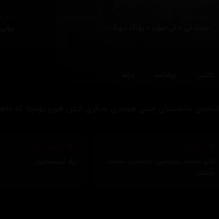
ئەکتەران
دەره
جێت لی - لی سۆن - یۆنگ دۆنگ
رۆنی 
ئاكشن
ژیاننامه‌
دراما
اننامه‌ی مامۆستای چینی هونه‌ری به‌رگری كردن هون یۆنجا، كه‌ داهێ
وەرگێڕان
دیزاینی بەرگ
تانیا محمد
,
بینیامین حەسەن
,
محمد
یاد ئیسماعیل
دڵشاد
,