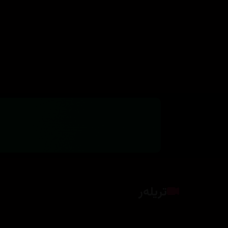
تریلەر