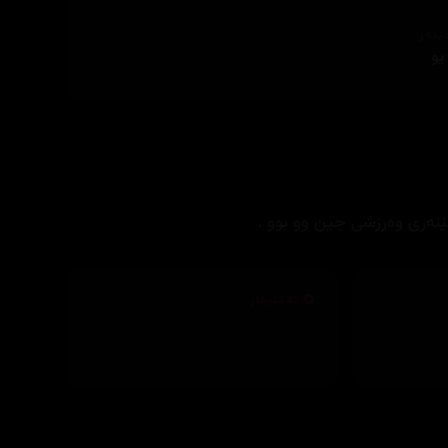
ێنەر
یو
نه‌ری وه‌رزشی جین وو بوو .
تەکنیکار