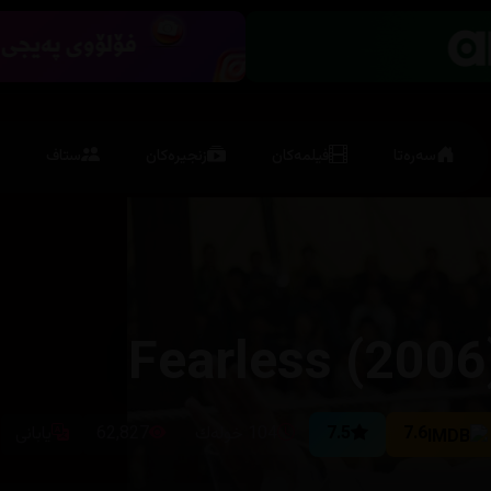
سەرەتا
فیلمەکان
زنجیرەکان
ستاف
Fearless (2006
7.6
7.5
104 خوله‌ك
62,827
یابانی