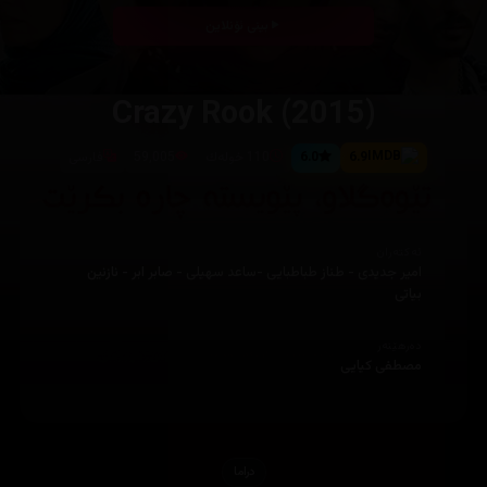
بینی ئۆنلاین
Crazy Rook (2015)
6.9
6.0
110 خوله‌ك
59,005
فارسی
ئەکتەران
امیر جدیدی - طناز طباطبایی -ساعد سهیلی - صابر ابر - نازنین
بیاتی
دەرهێنەر
مصطفی کیایی
دراما