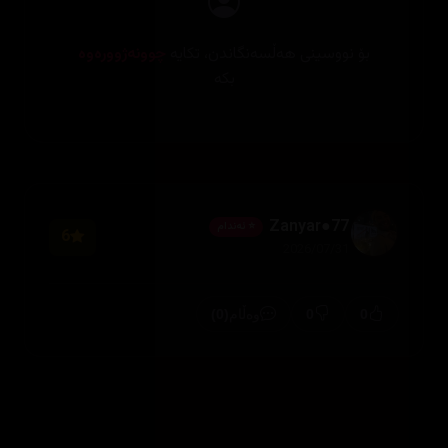
بۆ نووسینی هەڵسەنگاندن، تکایە
چوونەژوورەوە
بکە
Zanyar●77
⭐ ئەندام
6
2026/07/31
(0)
0
0
وەڵام