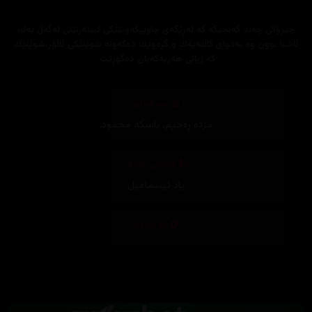
چیرۆكی چەند گەنجێكە كە لەڕێگەی چاوپێكەوتنێكی ئینتەرنێتی لەگەڵ یەك
ئاشنا بوون وە بەدوای گاڵتەیەك و گرەوێك دەكەونە شوێنێكی ئاڵۆز،شوێنێك
كە ژیانی هەریەكەیان دەگۆڕێت.
وەرگێڕان
مژدە ڕەحیم
,
ناسکە محمود
,
دیزاینی بەرگ
یاد ئیسماعیل
تەکنیکار