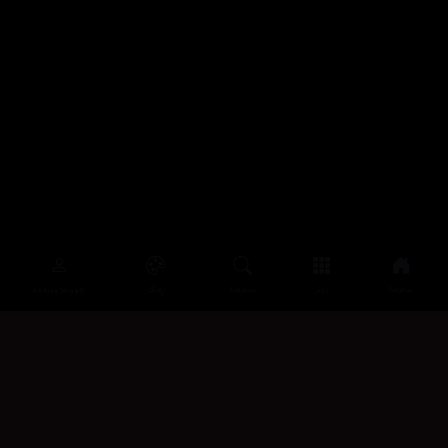
سەرەتا
زیاتر
سەرەتا
ڕەنگ
چوونەژوورەوە