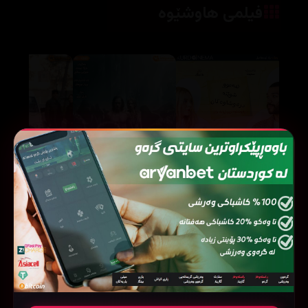
فیلمی هاوشێوە
The Legend of Tarzan (2016)
All the Bright Places (2020)
72459
118937
343336