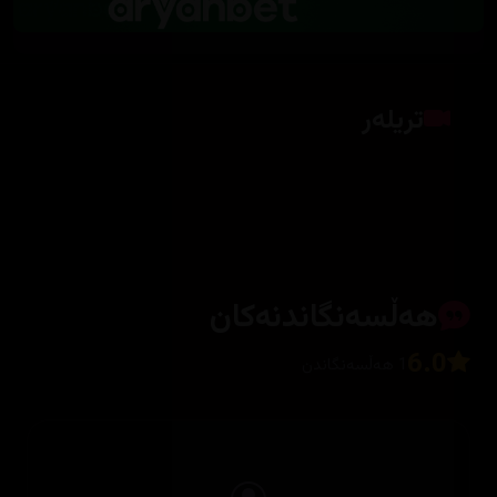
تریلەر
کلیک بکە بۆ پیشاندانی تریلەر
هەڵسەنگاندنەکان
6.0
1 هەڵسەنگاندن