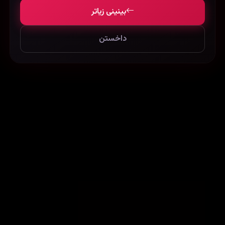
بینینی زیاتر
داخستن