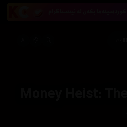
زیاتر
Money Heist: Th