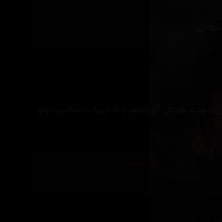
ێنەر
ئیک لی
ەچێتە باندێکی گۆرانیەوە و بە جیهاندا دەگەڕێت بەو
تەکنیکار