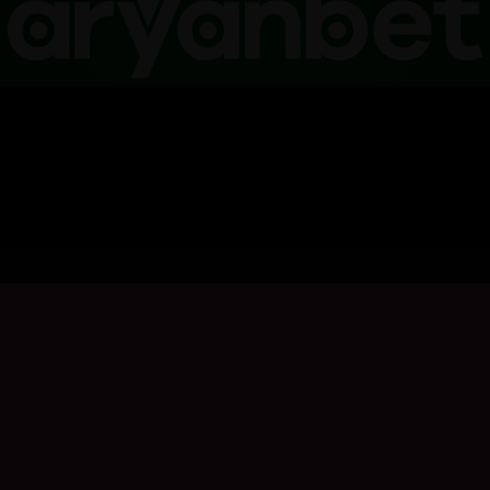
بۆ نووسینی هەڵسەنگاندن، تکایە
چوونەژوورەوە
بکە