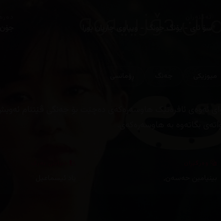
ئەکتەران
دەره
سۆ ئای - یۆنگ جونگ - ویپاوی چاریان پورا
جۆن 
میوزیكی
جه‌نگ
ڕۆمانسی
ای ئەوەی ئافرەتێک هاوسەرەکەی دەچێت بۆ جەنگی ڤێتنام ئەویش د
واتەی بگاتەوە بە هاوسەرەکەی.
وەرگێڕان
دیزاینی بەرگ
بینیامین حەسەن
,
یاد ئیسماعیل