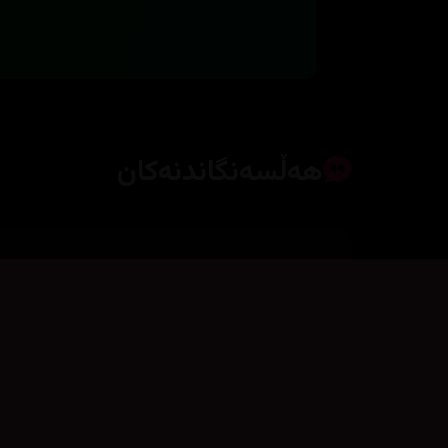
هەڵسەنگاندنەکان