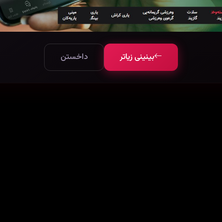
بینینی زیاتر
داخستن