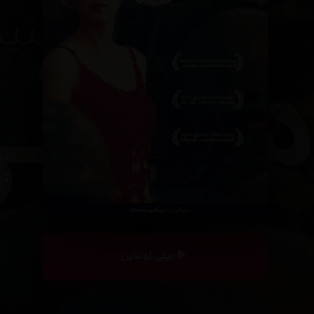
دو
ئا
بینی ئۆنلاین