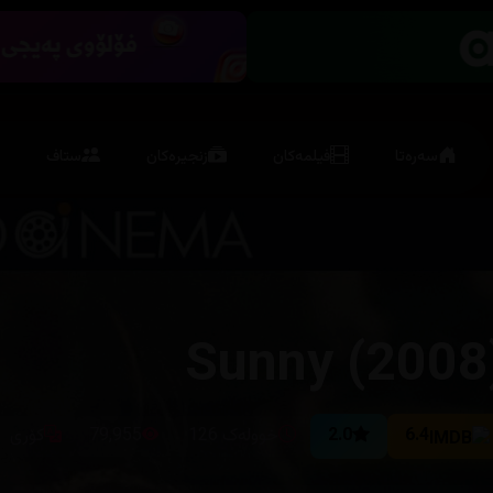
سەرەتا
فیلمەکان
زنجیرەکان
ستاف
Sunny (2008
6.4
2.0
خوولەک 126
79,955
کۆری