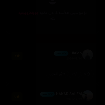
بۆ نووسینی هەڵسەنگاندن، تکایە
چوونەژوورەوە
بکە
1ib0oo
💎 ئەڵماس
7
2026/03/30
(0)
0
0
وەڵام
HAKAR SALEM
💎 ئەڵماس
6
2025/12/29