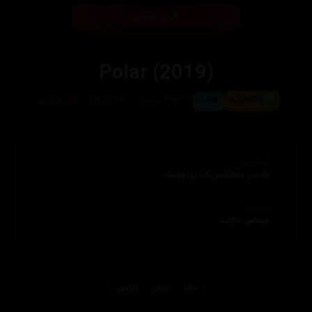
بینی ئۆنلاین
Polar (2019)
6.3
6.4
118 خولەک
195,871
ئینگلیزی
ئەکتەران
مادس میکێلسن,کاترین وینیک
دەرهێنەر
جۆناس ئاکرلند
دراما
تاوان
ئاكشن