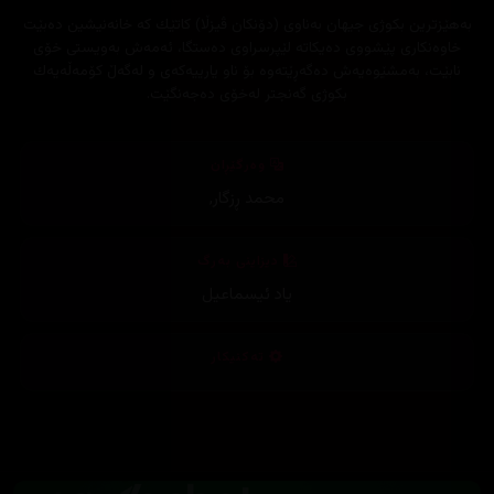
بەھێزترین بكوژی جیھان بەناوی (دۆنكان ڤیزڵا) كاتێك كە خانەنیشین دەبێت
خاوەنكاری پێشووی دەیكاتە لێپرسراوی دەستگا، ئەمەش بەویستی خۆی
نابێت، بەمشێوەیەش دەگەڕێتەوە بۆ ناو یارییەكەی و لەگەڵ كۆمەڵەیەك
بكوژی گەنجتر لەخۆی دەجەنگێت.
وەرگێڕان
محمد ڕزگار
,
دیزاینی بەرگ
یاد ئیسماعیل
تەکنیکار