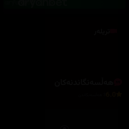
تریلەر
کلیک بکە بۆ پیشاندانی تریلەر
هەڵسەنگاندنەکان
6.0
3 هەڵسەنگاندن