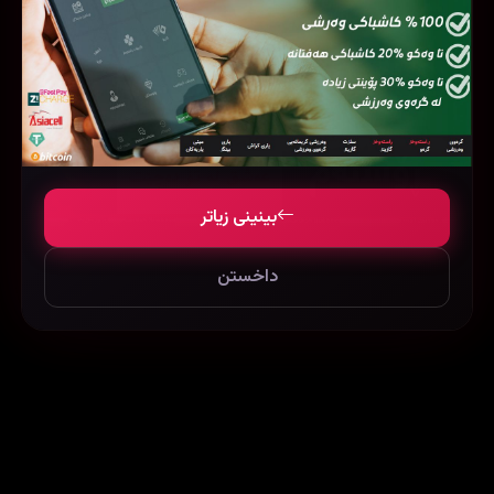
بینینی زیاتر
Ask Sana Benzer (2015)
Rustom (2016)
داخستن
58356
87077
63492