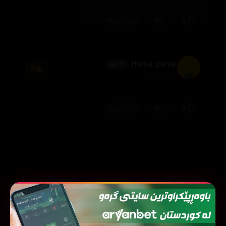
(0)
0
0
وەڵام
Hama gardy
🌟 نوێ
5
2025/12/25
(0)
0
2
وەڵام
فیلمی هاوشێوە