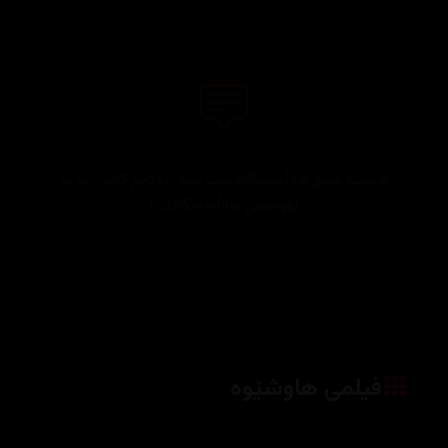
هێشتا هیچ هەڵسەنگاندنێک نییە. یەکەم کەس بە بۆ
نووسینی هەڵسەنگاندن!
فیلمی هاوشێوە