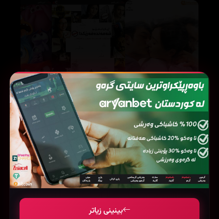
Life In A Metro (2007)
3-Iron (2004)
705159
27888
212660
بینینی زیاتر