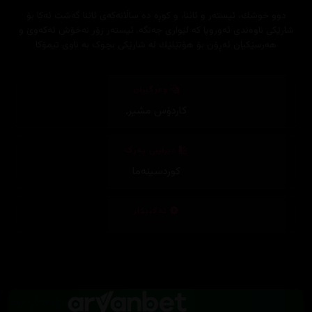
دوو خوشك، ئیستەر و ئاننا، و کوڕە دە ساڵانەکەی ئاننا گەشت ئەکا بۆ
شارێکی ناوەندی ئەوروپا کە لێواری جەنگە. ئیستەر زۆر نەخۆش ئەکەوێ و
هەرسێکیان ئەڕۆن بۆ هۆتێلێك لە شارێكی بچوک بە ناوی تیمۆکا
وەرگێڕان
کاردۆس مشیر
,
دیزاینی بەرگ
کوردسینەما
تەکنیکار