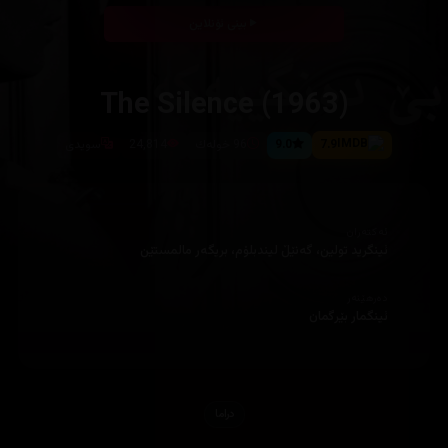
بینی ئۆنلاین
The Silence (1963)
7.9
9.0
96 خولەك
24,814
سویدی
ئەکتەران
ئینگرید تولین، گەنێڵ لیندبلۆم، بریگەر مالمستێن
دەرهێنەر
ئینگمار بێرگمان
دراما