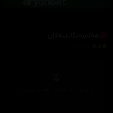
هەڵسەنگاندنەکان
6.0
1 هەڵسەنگاندن
بۆ نووسینی هەڵسەنگاندن، تکایە
چوونەژوورەوە
بکە