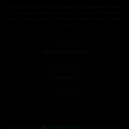
فیلمێك به‌رهه‌مێهنراو له‌ پڕ فرۆشترین ڕۆمانی نوسه‌ر ڤاینۆ به‌ ناوی سه‌ربازه‌
نه‌ناسراوه‌كه‌. كه‌ باسی جەنگی نێوان سەربازانی فینلەند و ڕووسیا دەکات،
فینلەندا دەیەويت هەندێک ناوچەی کە لە ژێر دەستی ڕوسیایە بگرێته‌وه‌
ده‌ست.
وەرگێڕان
سۆز عبدالرحمان
,
نما نەبەز
,
دیزاینی بەرگ
کوردسینەما
تەکنیکار