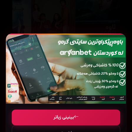
Do Aur Do Pyaar (2024)
Dark Waters (2019)
99723
78993
31668
بینینی زیاتر