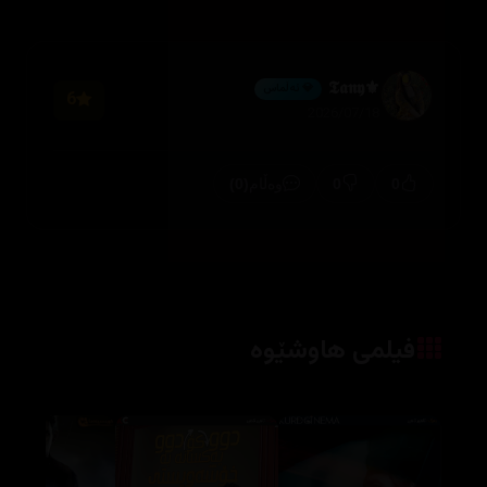
⚜️𝕿𝖆𝖓𝖞
💎 ئەڵماس
6
2026/07/18
(0)
0
0
وەڵام
فیلمی هاوشێوە