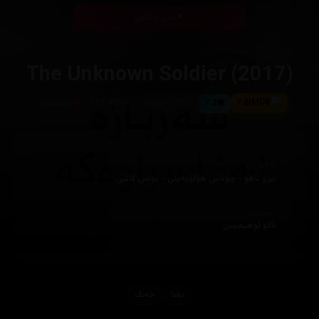
بینی ئۆنلاین
The Unknown Soldier (2017)
7.8
7.3
132 خوله‌ك
157,439
فینلەندی
ئەکتەران
ئیرۆ ئاهو - جۆناس هۆلۆپه‌ینی - یوسی ڤاتین
دەرهێنەر
ئاكو لوهیمیس
دراما
جه‌نگ