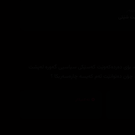
ێنەر
ت شێتی
کات، بۆی دەردەکەوێت کەسێکی سیاسیی گەورە لەپشت
 چۆن دەتوانێت ئەم کەیسە چارەسەربکا ؟
تەکنیکار