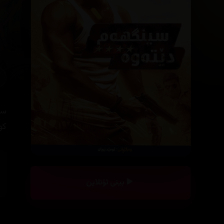
سی
کو
بینی ئۆنلاین