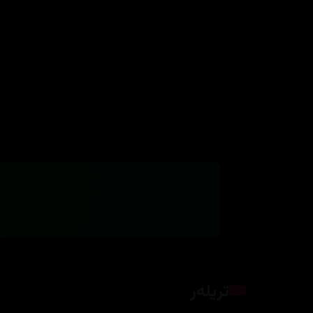
تریلەر