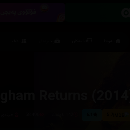
سەرەتا
فیلمەکان
زنجیرەکان
ستاف
ngham Returns (2014
5.7
6.1
142 خولەك
58,496
هیندی