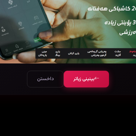
بینینی زیاتر
داخستن