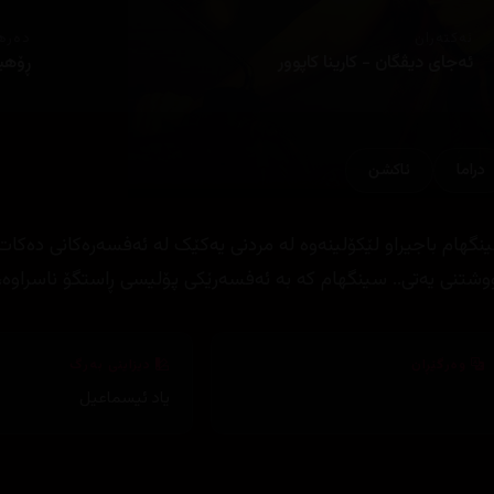
ئەکتەران
دەره
ئەجای دیڤگان - کارینا کاپوور
ڕۆهی
دراما
ئاكشن
نگهام باجیراو لێکۆلینەوە لە مردنی یەکێک لە ئەفسەرەکانی دە
وشتنی یەتی.. سینگهام کە بە ئەفسەرێکی پۆلیسی ڕاستگۆ ناسراوە،
وەرگێڕان
دیزاینی بەرگ
یاد ئیسماعیل