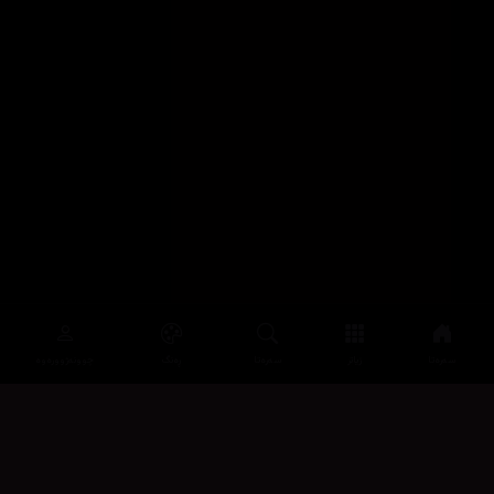
سەرەتا
زیاتر
سەرەتا
ڕەنگ
چوونەژوورەوە