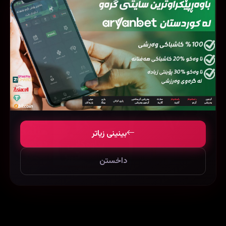
فیلمی هاوشێوە
بینینی زیاتر
داخستن
The Other Guys (2010)
The Witcher: Nightmare of the Wolf (2021)
43575
44869
97884