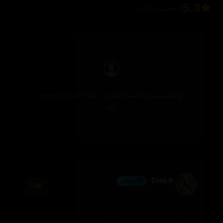
5.3
3 هەڵسەنگاندن
بۆ نووسینی هەڵسەنگاندن، تکایە
چوونەژوورەوە
بکە
⚜️𝕿𝖆𝖓𝖞
💎 ئەڵماس
6
2026/08/05