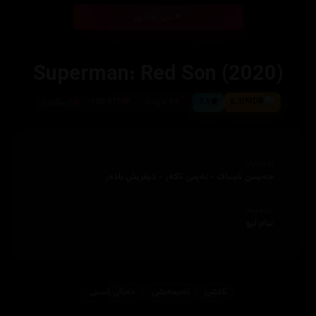
بینی ئۆنلاین
Superman: Red Son (2020)
6.3
7.1
84 خولەک
138,515
ئینگلیزی
ئەکتەران
جەیسن ئایساک - ئەیمی ئاکەر - دیغریش بادەر
دەرهێنەر
سام لیو
ئاكشن
ئه‌نیمه‌یشن
خەیاڵی زانستی