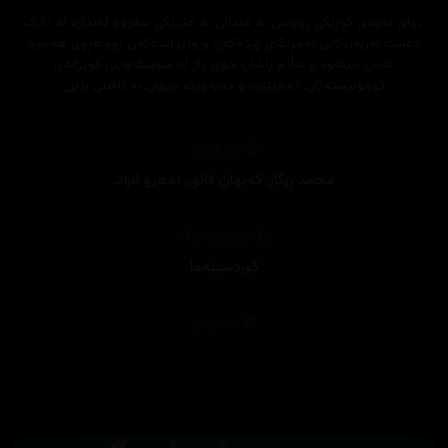
دوای ئەوەی کوڕێکی ڕووسی بە منداڵی بە هێزێکی سەروو ئەندازە لە دایک
دەبێت بەربەرەکانی ئەمریکای پێدەکەن و وای لێدەکەن ڕووبەڕوی هەموو
کەس ببێتەوە و بەڵام پاشان خۆی واز لە شوێنکەوتنی کوێڕانەی
کۆمۆنیستەکان دەهێنێت و دەیەوێت جیهان بە ئاشتی بژین
وەرگێڕان
محمد ڕزگار
,
کەیهان فائق
,
نەهرۆ ئازاد
,
دیزاینی بەرگ
کوردسینەما
تەکنیکار