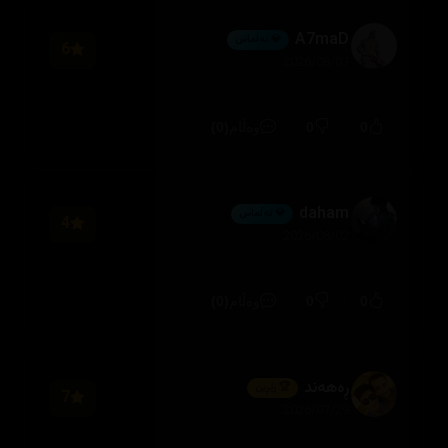
A7maD
💎 ئەڵماس
6
2026/08/07
(0)
0
0
وەڵام
daham
💎 ئەڵماس
4
2026/08/02
(0)
0
0
وەڵام
ڕەهەند
🏆 زێڕین
7
2026/07/29