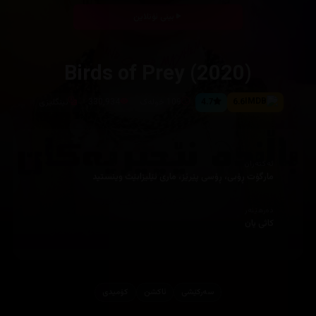
بینی ئۆنلاین
Birds of Prey (2020)
6.6
4.7
109 خولەک
330,934
ئینگلیزی
ئەکتەران
مارگۆت ڕۆبی، ڕۆسی پێرێز، ماری ئێلیزابێث وینستید
دەرهێنەر
کاثی یان
سەرکێشی
ئاكشن
کۆمیدی