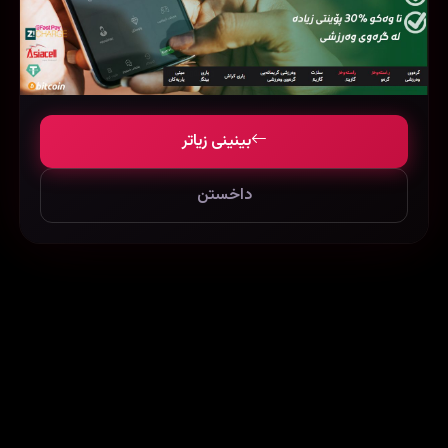
The Punisher: One Last Kill (2026)
The Secret World of Arrietty (2010)
بینینی زیاتر
31417
139490
126020
داخستن