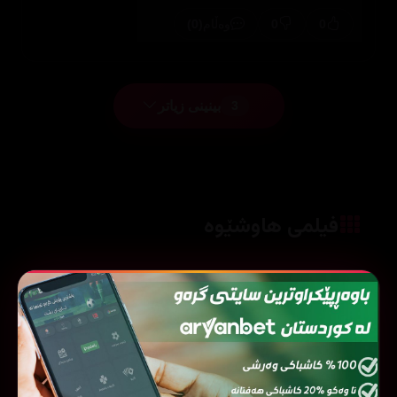
(0)
0
0
وەڵام
بینینی زیاتر
3
فیلمی هاوشێوە