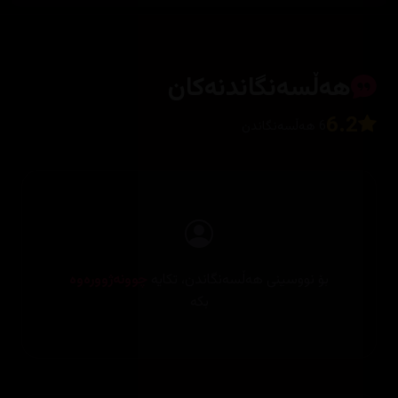
هەڵسەنگاندنەکان
6.2
6 هەڵسەنگاندن
بۆ نووسینی هەڵسەنگاندن، تکایە
چوونەژوورەوە
بکە