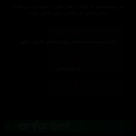
پاش جیابوونەوەی لە "جۆکەر"، "هارلی کوین" دەچێتە پاڵ سێ پاڵەوانی
سەروو ئاسایی بۆ ڕزگارکردنی ژیانی کچێکی بچوک.
وەرگێڕان
تانیا محمد
,
محمد دڵشاد
,
ڕۆڤان صەلاح
,
کەیهان فائق
,
دیزاینی بەرگ
یاد ئیسماعیل
تەکنیکار