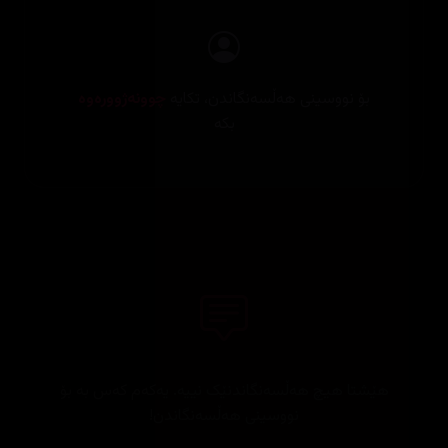
بۆ نووسینی هەڵسەنگاندن، تکایە
چوونەژوورەوە
بکە
هێشتا هیچ هەڵسەنگاندنێک نییە. یەکەم کەس بە بۆ
نووسینی هەڵسەنگاندن!