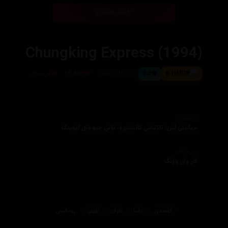
بینی ئۆنلاین
Chungking Express (1994)
8.1
8.0
102 خولەک
55,492
فرەزمان
ئەکتەران
بریگیتێ لین، تاکێشی کانێشیرۆ، تۆنی چیو وای لێوینگ
دەرهێنەر
کار وای وۆنگ
کۆمیدی
دراما
تاوان
نهێنی
ڕۆمانسی