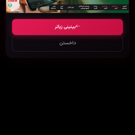
‏Be human once a week (2021)
76957
75849
157588
بینینی زیاتر
داخستن