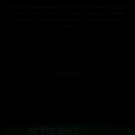
دوو پۆلیسی ھۆنگ کۆنگ دەکەونە داوی خۆشەویستیەوە، یەکیان لەگەڵ
ئافرەتێکی ئاڵۆزی خراپەکار، ئەوی تریشیان لەگەڵ ئافرەتێکی خزمەتکاری
جوان و نەرم و نیان کە لە ڕێستۆرانتێک ئیش دەکات، کە زوو زوو بۆی
دەچێت
وەرگێڕان
دیزاینی بەرگ
کوردسینەما
تەکنیکار