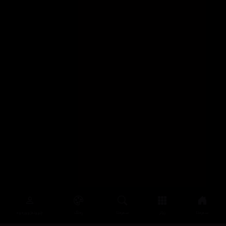
سەرەتا
زیاتر
سەرەتا
ڕەنگ
چوونەژوورەوە