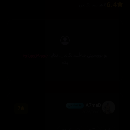
6.4
8 هەڵسەنگاندن
بۆ نووسینی هەڵسەنگاندن، تکایە
چوونەژوورەوە
بکە
A7maD
💎 ئەڵماس
7
2026/08/07