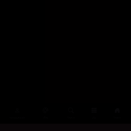
سەرەتا
زیاتر
سەرەتا
ڕەنگ
چوونەژوورەوە