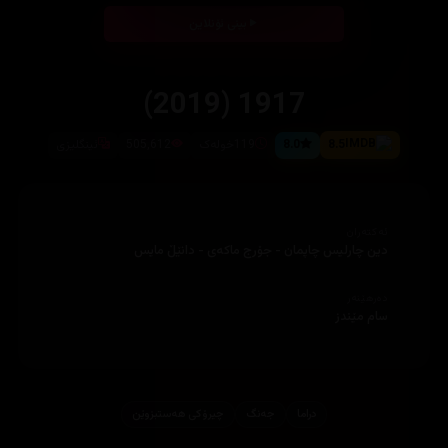
بینی ئۆنلاین
1917 (2019)
8.5
8.0
119خولەک
505,612
ئینگلیزی
ئەکتەران
دین چارلیس چاپمان - جۆرج ماکەی - دانێڵ مایس
دەرهێنەر
سام مێندز
دراما
جه‌نگ
چیرۆكی هه‌ستبزوێن