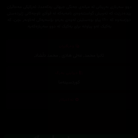
دوو سەربازی بەڕیتانی لە میانەی جەنگی جیهانی یەکەمدا، ئەرکێکی مەحاڵیان
پێدەدرێت کە ئەویش گواستنەوەی نامەیەکە لە قوڵای ناوچەکانی ژێردەستی
دوژمنەوە کە ١٦٠٠ پیاو بوەستێنن لەوەی بەرەو بۆسەیەکی لەناوبەر بچن، کە
یەکێک لەو پیاوانە برای یەکێک لە دوو سەربازەکەیە.
وەرگێڕان
تانیا محمد
,
عەلی هادی
,
محمد دڵشاد
,
دیزاینی بەرگ
کوردسینەما
تەکنیکار