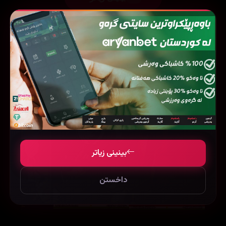
فیلمی هاوشێوە
بینینی زیاتر
داخستن