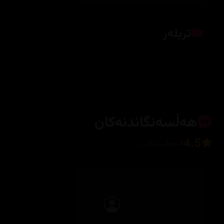
تریلەر
کلیک بکە بۆ پیشاندانی تریلەر
هەڵسەنگاندنەکان
4.5
4 هەڵسەنگاندن