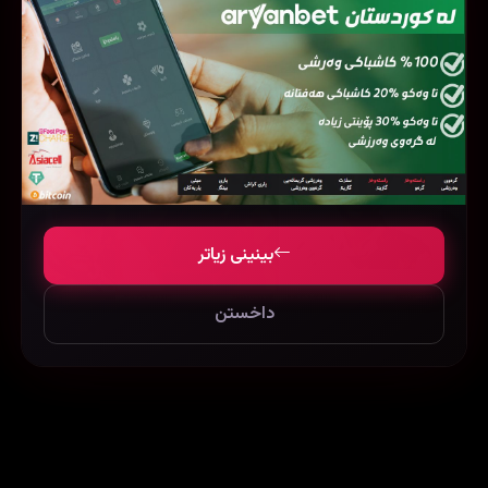
بینینی زیاتر
داخستن
Jaanwar (1999)
Newton (2017)
87646
39134
39406