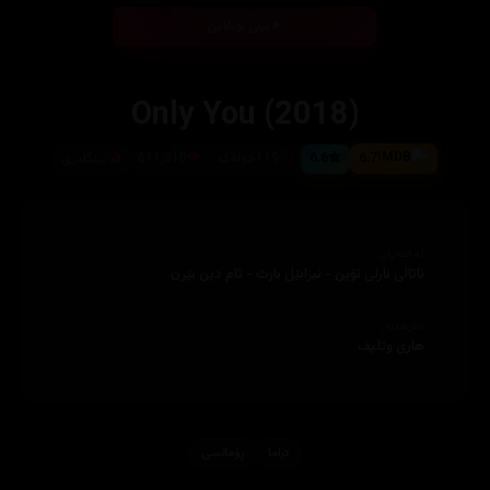
بینی ئۆنلاین
Only You (2018)
6.7
6.6
119خولەک
611,310
ئینگلیزی
ئەکتەران
ناتالی ئارلی تۆین - ئیزابێل بارث - تام دین بێرن
دەرهێنەر
هاری وتلیف
دراما
ڕۆمانسی