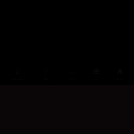
سەرەتا
زیاتر
سەرەتا
ڕەنگ
چوونەژوورەوە