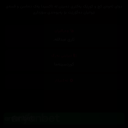
دوای ئەوەی کچ و کوڕێک یەکتری دەبینن لە تاکسیدا یەک دەناسن و قسەی
نێوانیان دەگۆڕێت بۆ پەیوەندی سۆزداری
وەرگێڕان
ئاری عبداللە
,
دیزاینی بەرگ
کوردسینەما
تەکنیکار