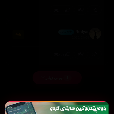
(0)
0
0
وەڵام
Redyar
💎 ئەڵماس
4
2026/03/04
(0)
0
0
وەڵام
بینینی زیاتر
1
فیلمی هاوشێوە