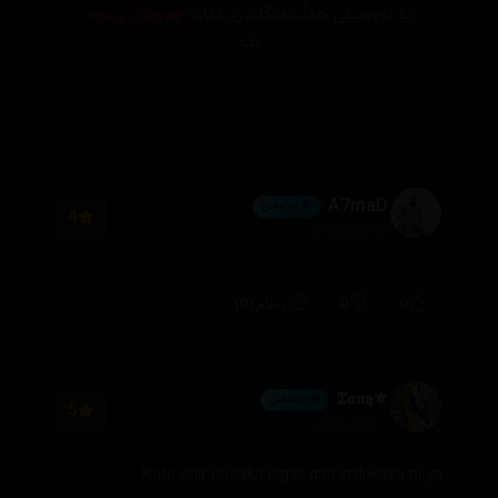
بۆ نووسینی هەڵسەنگاندن، تکایە
چوونەژوورەوە
بکە
A7maD
💎 ئەڵماس
4
2026/08/07
(0)
0
0
وەڵام
⚜️𝕿𝖆𝖓𝖞
💎 ئەڵماس
5
2026/06/21
Kate zhir nusaka lagall qsa krdnkaya neya