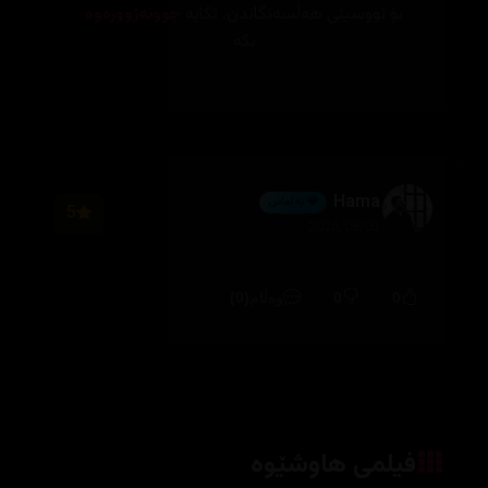
بۆ نووسینی هەڵسەنگاندن، تکایە
چوونەژوورەوە
بکە
Hama
💎 ئەڵماس
5
2026/08/03
(0)
0
0
وەڵام
فیلمی هاوشێوە