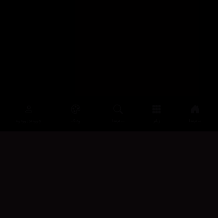
سەرەتا
زیاتر
سەرەتا
ڕەنگ
چوونەژوورەوە