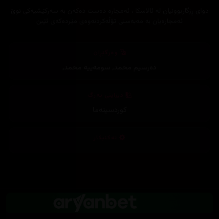
دوای ڕزگاربوونیان لە ئالاسکا ، ئەمجارە دەست دەکەن بە سەرکێشیەکی نوێ
ئەمجارەیان بە مەبەستی تۆڵەکردنەوەی مێردەکەی ئێبن
وەرگێڕان
دەرسیم محمد
,
سومەییە محمد
,
دیزاینی بەرگ
کوردسینەما
تەکنیکار