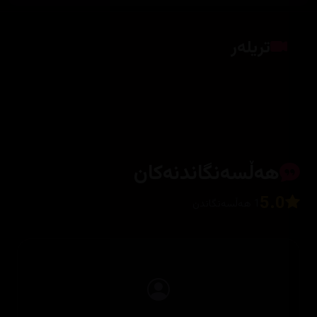
تریلەر
کلیک بکە بۆ پیشاندانی تریلەر
هەڵسەنگاندنەکان
5.0
1 هەڵسەنگاندن