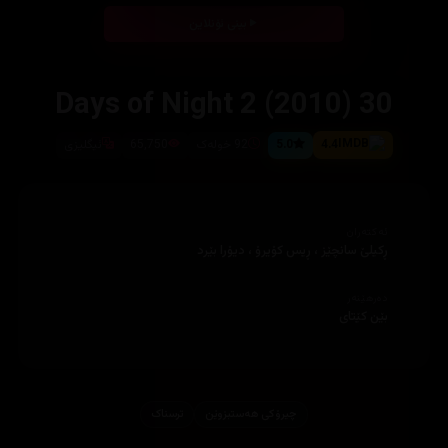
بینی ئۆنلاین
30 Days of Night 2 (2010)
4.4
5.0
92 خولەک
65,750
ئیگلیزى
ئەکتەران
ڕکیلێ سانچێز ، ڕیس کۆیرۆ ، دیۆرا بێرد
دەرهێنەر
بێن کێتاى
چیرۆكی هه‌ستبزوێن
ترسناک