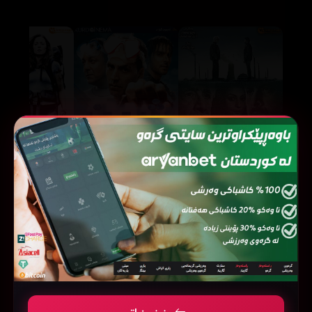
Blue (2009)
Irada (2017)
80096
47172
26239