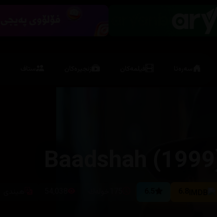
سەرەتا
فیلمەکان
زنجیرەکان
ستاف
Baadshah (1999
6.8
6.5
175خوله‌ك
54,038
هیندی