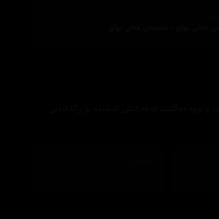
ێنەر
س عه‌لی بهای - مه‌ستان عه‌لی بهای
 تێوه‌ ده‌گلێت له‌ ئه‌ركێكی كوشنده‌ بۆ ڕزگاركردنی
تەکنیکار