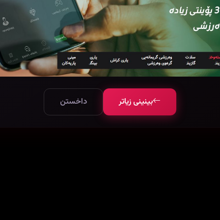
بینینی زیاتر
داخستن