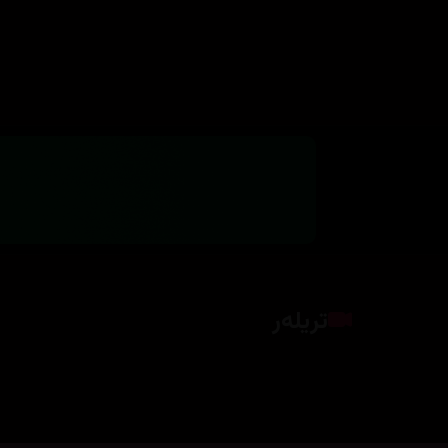
تریلەر