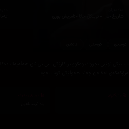
ئەکتەران
دەره
شاروخ خان - توینكڵ خانا -ئامریش پوری
عه‌با
کۆمیدی
کۆمیدی
ئاكشن
لیسێكی نهێنی بچووك وه‌كوو بریكارێكی سی بی ئای هه‌ڵه‌یه‌ك ده‌كات و
‌رۆكه‌كه‌ی له‌لایه‌ن چه‌ند هه‌وڵێكی كوشتنه‌وه‌.
وەرگێڕان
دیزاینی بەرگ
یاد ئیسماعیل