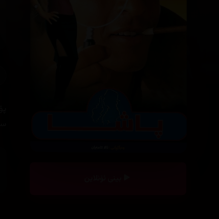
پۆ
سه
بینی ئۆنلاین