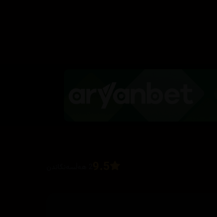
9.5
2 هەڵسەنگاندن