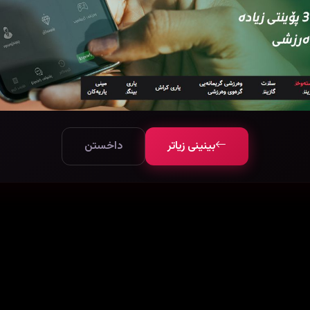
بینینی زیاتر
داخستن