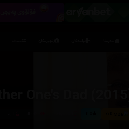
سەرەتا
فیلمەکان
زنجیرەکان
ستاف
ther One's Dad (2015
6.0
6.0
100خولەك
40,927
فارسی