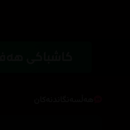
هەڵسەنگاندنەکان