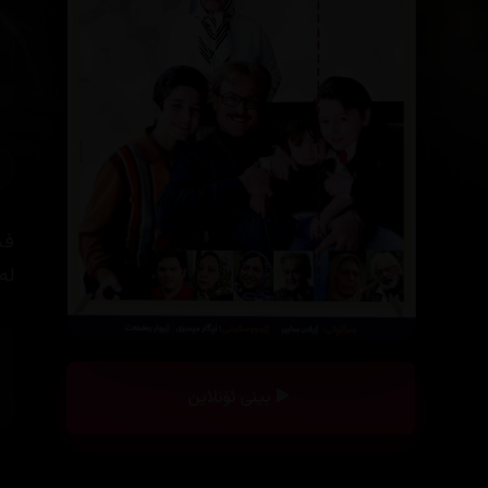
فی
لە
بینی ئۆنلاین