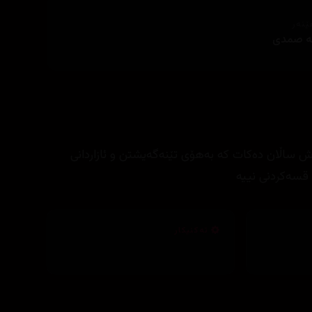
ێنەر
لە صمدی
 ساڵان دەکات کە بەهۆی تێنەگەیشتن و ئازاردانی
 قسەکردنی نییە
تەکنیکار