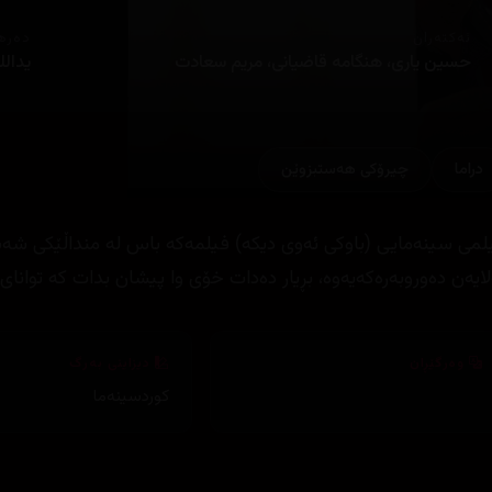
ئەکتەران
دەره
حسین یاری، هنگامە قاضیانی، مریم سعادت
یدال
دراما
چیرۆكی هه‌ستبزوێن
لمی سینەمایی (باوکی ئەوی دیکە) فیلمەکە باس لە منداڵێکی شەش
لایەن دەوروبەرەکەیەوە، بڕیار دەدات خۆی وا پیشان بدات کە توانای
وەرگێڕان
دیزاینی بەرگ
کوردسینەما