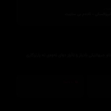
ێنەر
لیپۆفسكی - ئاده‌م بی ستێیت
و جیهانێكی نادیار و ئاڵۆز دوای ئه‌وه‌ی له‌ پارێزگاری
تەکنیکار