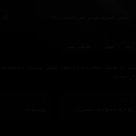
ئەکتەران
دەره
ئێيمييل هێش، برووس دێن، گرێيس پارك
زاك 
دراما
نهێنی
خەیاڵی زانستی
یكی ئازا شتێكی نائاسای ده‌دۆزێته‌وه‌، شتێكی ترسێنه‌ر، و ده‌كه‌وێته‌ نا
وكی هه‌ڵدێت .
وەرگێڕان
دیزاینی بەرگ
ژوار ئارام
,
نەهرۆ ئازاد
,
محمد ڕزگار
,
کوردسینەما