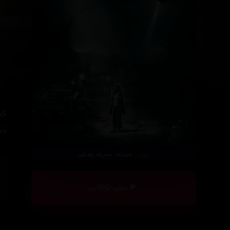
كچ
با
بینی ئۆنلاین