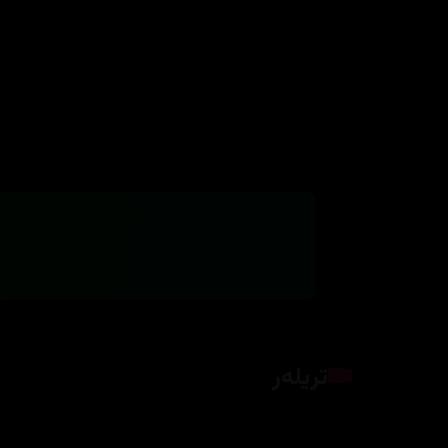
تریلەر