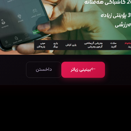
بینینی زیاتر
داخستن