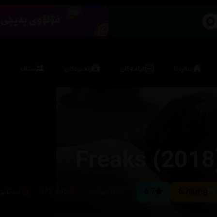
سەرەتا
فیلمەکان
زنجیرەکان
ستاف
Freaks (2018
6.7
6.7
105خوله‌ك
112,945
ئینگلیز