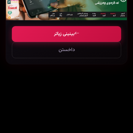
Get Hard (2015)
The Lizard (2004)
87861
79310
276372
بینینی زیاتر
داخستن