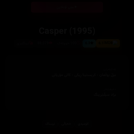
بینی ئۆنلاین
Casper (1995)
6.1
6.3
100 خوولەک
88,079
ئینگلیزی
ئەکتەران
بیڵ پوڵمان - کریستینا ڕیکی - کاثی مۆریاتی
دەرهێنەر
براد سیڵبێرینگ
کۆمیدی
خه‌یاڵی
ترسناک