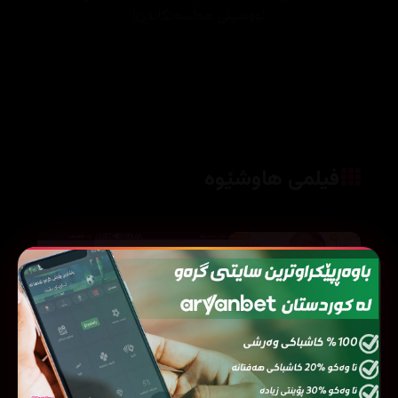
نووسینی هەڵسەنگاندن!
فیلمی هاوشێوە