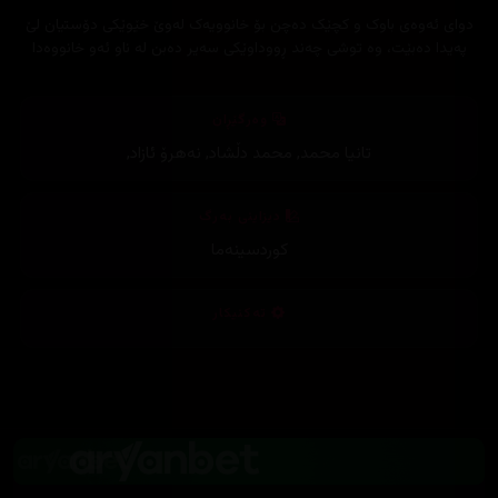
دوای ئەوەی باوک و کچێک دەچن بۆ خانوویەک لەوێ خێوێکی دۆستیان لێ
پەیدا دەبێت، وە توشی چەند ڕووداوێکی سەیر دەبن لە ناو ئەو خانووەدا
وەرگێڕان
تانیا محمد
,
محمد دڵشاد
,
نەهرۆ ئازاد
,
دیزاینی بەرگ
کوردسینەما
تەکنیکار