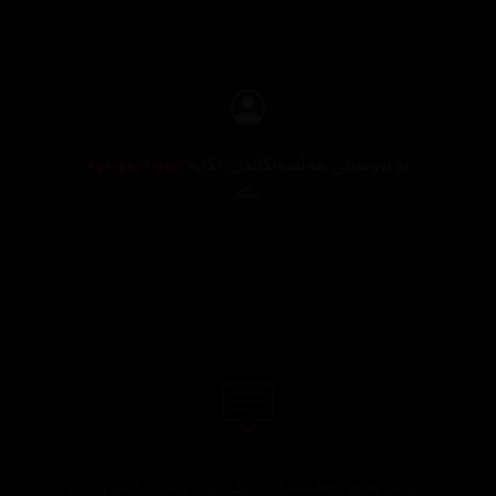
بۆ نووسینی هەڵسەنگاندن، تکایە
چوونەژوورەوە
بکە
هێشتا هیچ هەڵسەنگاندنێک نییە. یەکەم کەس بە بۆ