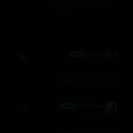
بۆ نووسینی هەڵسەنگاندن، تکایە
چوونەژوورەوە
بکە
daham
💎 ئەڵماس
4
2026/08/02
(0)
0
0
وەڵام
Frishta xan
💎 ئەڵماس
10
2026/07/08
(0)
0
0
وەڵام