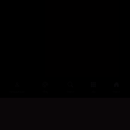
سەرەتا
زیاتر
سەرەتا
ڕەنگ
چوونەژوورەوە