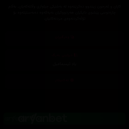
كاران و ئه‌رجون زیندوو ده‌كرێنه‌وه‌ له‌ به‌شێكی جیاوازی وڵاته‌كه‌یان، به‌ڵام
چاره‌نوسی پێشوی دایكیان هه‌ردووكیان به‌یه‌كه‌وه‌ ده‌به‌ستێته‌وه‌ بۆ
تۆڵه‌كردنه‌وه‌ی مردنه‌كانیان.
وەرگێڕان
دیزاینی بەرگ
یاد ئیسماعیل
تەکنیکار