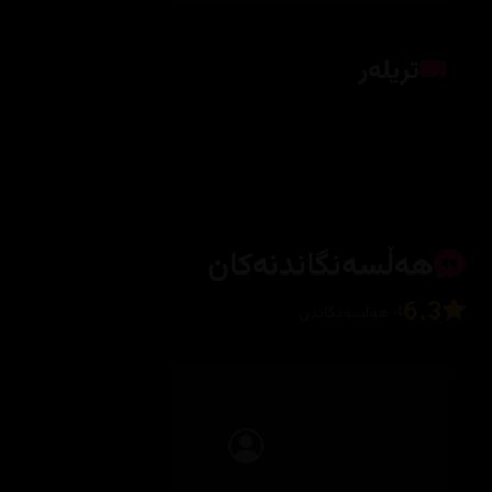
تریلەر
کلیک بکە بۆ پیشاندانی تریلەر
هەڵسەنگاندنەکان
6.3
4 هەڵسەنگاندن