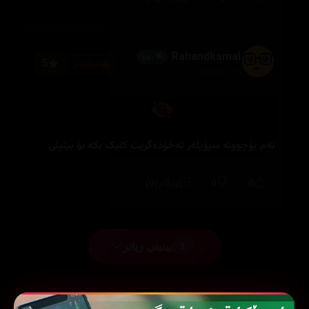
Rahandkamal
🌟 نوێ
5
سپۆیلەر
2026/01/15
ئەم بۆچوونە سپۆیلەر لەخۆدەگرێت کلیک بکە بۆ بینینی
(0)
0
0
وەڵام
بینینی زیاتر
1