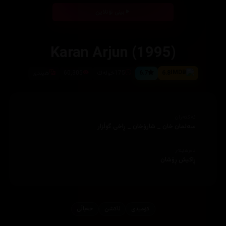
بینی ئۆنلاین
Karan Arjun (1995)
6.8
6.7
175خوله‌ك
60,305
هیندی
ئەکتەران
سه‌لمان خان _ شارۆخان _ ڕاخی گوڵزار
دەرهێنەر
ڕاكیش ڕۆشان
کۆمیدی
ئاكشن
خه‌یاڵی