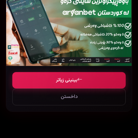
فیلمی هاوشێوە
بینینی زیاتر
داخستن
Shaandaar (2015)
Exit (2019)
442040
116377
114648