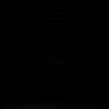
دوای ئەوە شارۆچکەکەیان ئەکەوێتە ژێر مەترسی هێرشی زۆمبیەکان ،
کۆمەڵە کەسێک یەکدەگرن و بە هەموو توانایانەوە ڕوو بە ڕووی زۆمبیەکان
ئەبنەوە
وەرگێڕان
دیزاینی بەرگ
کوردسینەما
تەکنیکار