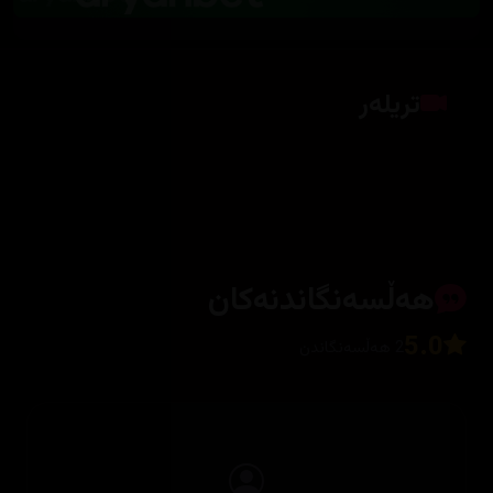
تریلەر
کلیک بکە بۆ پیشاندانی تریلەر
هەڵسەنگاندنەکان
5.0
2 هەڵسەنگاندن