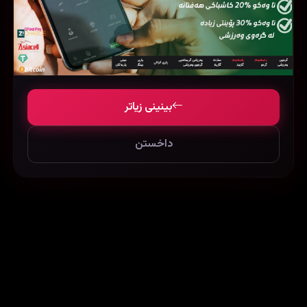
بینینی زیاتر
Devil (2010)
Annabelle (2014)
53679
63943
450312
داخستن