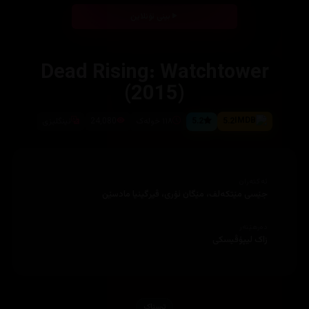
بینی ئۆنلاین
Dead Rising: Watchtower
(2015)
5.2
5.2
١١٨ خولەک
24,080
ئینگلیزی
ئەکتەران
جێسی مێتکەلف، مێگان ئۆری، ڤیرگینیا مادسێن
دەرهێنەر
زاک لیپۆڤیسکی
ترسناک