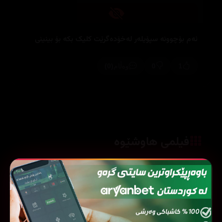
ئەم بۆچوونە سپۆیلەر لەخۆدەگرێت کلیک بکە بۆ بینینی
(0)
0
1
وەڵام
فیلمی هاوشێوە