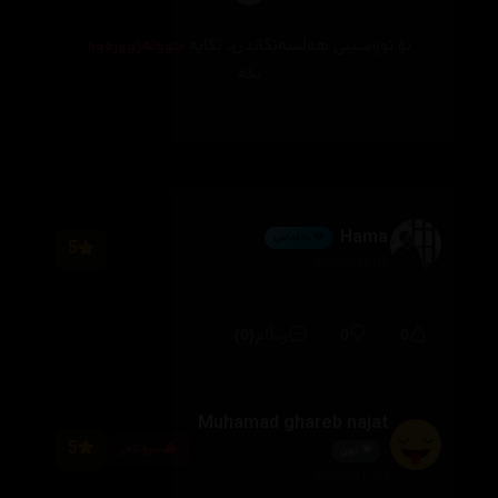
بۆ نووسینی هەڵسەنگاندن، تکایە
چوونەژوورەوە
بکە
Hama
💎 ئەڵماس
5
2026/08/03
(0)
0
0
وەڵام
Muhamad ghareb najat
5
سپۆیلەر
🌟 نوێ
2026/01/20