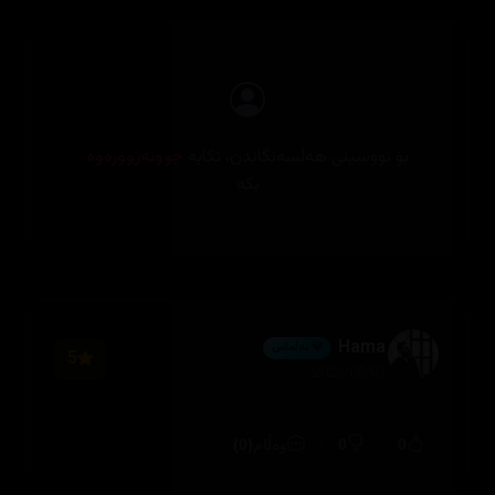
بۆ نووسینی هەڵسەنگاندن، تکایە
چوونەژوورەوە
بکە
Hama
💎 ئەڵماس
5
2026/08/03
(0)
0
0
وەڵام