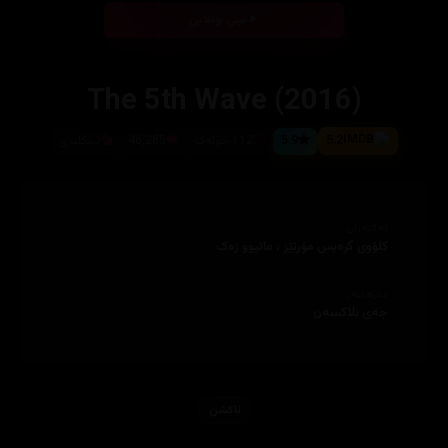
بینی ئۆنلاین
The 5th Wave (2016)
5.2
5.9
112 خولەک
46,285
ئینگلیزی
ئەکتەران
کلۆوی گرەیس مۆرتێز ، ماثیوو زەک
دەرهێنەر
جەی بلاکسەن
ئاكشن