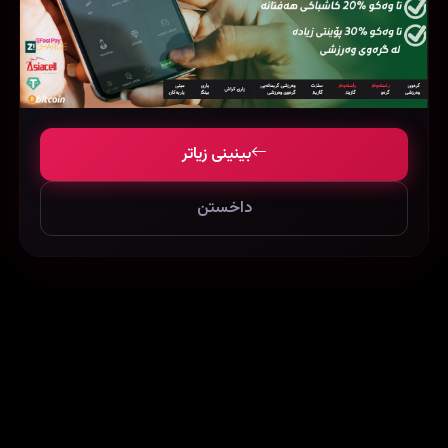
بینینی زیاتر
Ruben Brandt, Collector (2019)
Dunkirk (2017)
72656
19264
300650
داخستن