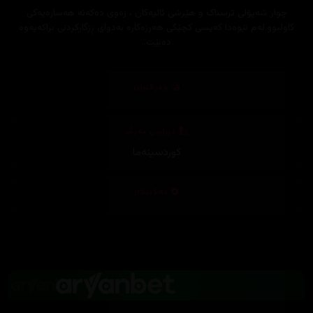
چوار شەپۆلی ترسناک و هێرشی ئالیەکان ، زەوی دەکەنە هەسارەیەکی
کاولبوو.لەم نێوەدا کەیسی کچێکی هەرزەکارە بەدوای ڕزگارکردنی براکەیەوە
دەبێت..
وەرگێڕان
دیزاینی بەرگ
کوردسینەما
تەکنیکار