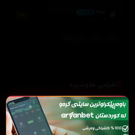
Naz
💎 ئەڵماس
9
2026/03/14
(0)
0
0
وەڵام
فیلمی هاوشێوە