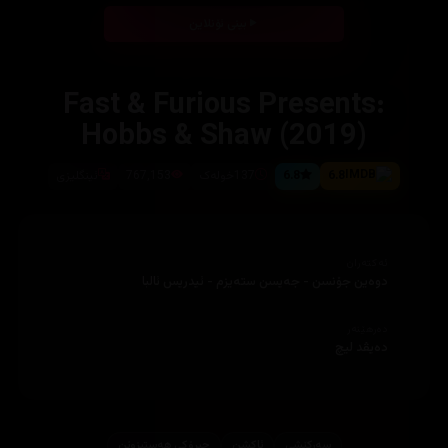
بینی ئۆنلاین
Fast & Furious Presents:
Hobbs & Shaw (2019)
6.8
6.8
137خولەک
767,153
ئینگلیزی
ئەکتەران
دوەین جۆنسن - جەیسن ستەیزم - ئیدریس ئالبا
دەرهێنەر
دەیڤد لیچ
سەرکێشی
ئاكشن
چیرۆكی هه‌ستبزوێن