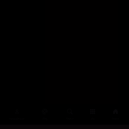
سەرەتا
زیاتر
سەرەتا
ڕەنگ
چوونەژوورەوە