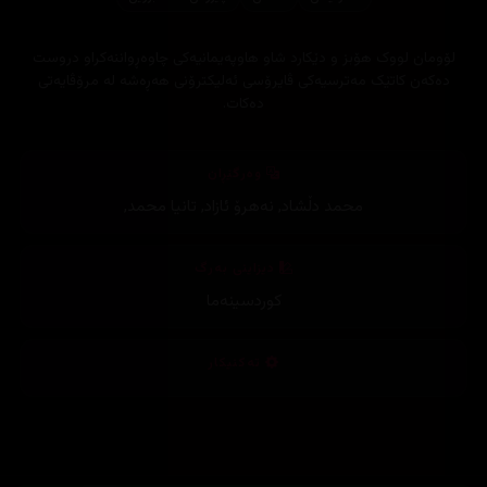
لۆومان لووک هۆبز و دێکارد شاو هاوپەیمانیەکی چاوەڕواننەکراو دروست
دەکەن کاتێک مەترسیەکی ڤایرۆسی ئەلیکترۆنی هەڕەشە لە مرۆڤایەتی
دەکات.
وەرگێڕان
محمد دڵشاد
,
نەهرۆ ئازاد
,
تانیا محمد
,
دیزاینی بەرگ
کوردسینەما
تەکنیکار