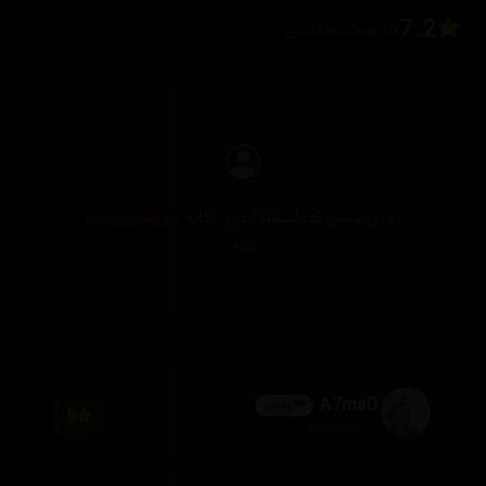
7.2
15 هەڵسەنگاندن
بۆ نووسینی هەڵسەنگاندن، تکایە
چوونەژوورەوە
بکە
A7maD
👑 پلاتین
8
2026/08/07