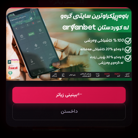
بینینی زیاتر
12
فیلمی هاوشێوە
بینینی زیاتر
داخستن