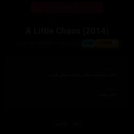
بینی ئۆنلاین
A Little Chaos (2014)
6.5
6.3
112 خوله‌ك
66,650
ئینگلیزی
ئەکتەران
كه‌یت وینسلێت، ئالان ریكمان، ستانلی توشی،
دەرهێنەر
ئالان ریكمان
دراما
ڕۆمانسی