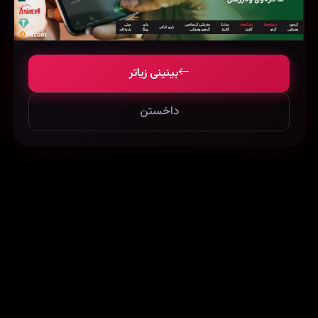
The Informer (2019)
The Stoning of Soraya M. (2008)
51232
126121
158387
بینینی زیاتر
داخستن