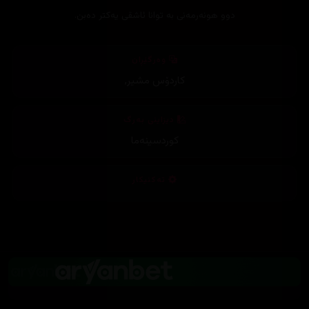
دوو هونه‌رمه‌نی به‌ توانا ئاشقی یه‌كتر ده‌بن.
وەرگێڕان
کاردۆس مشیر
,
دیزاینی بەرگ
کوردسینەما
تەکنیکار