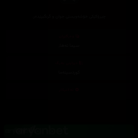
چیرۆکێکی خۆشەویستی جوان و گرنگیپێدەر.
وەرگێڕان
سیما تەها
,
دیزاینی بەرگ
کوردسینەما
تەکنیکار