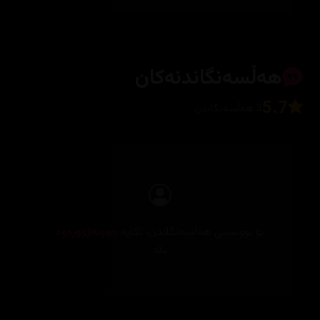
هەڵسەنگاندنەکان
5.7
3 هەڵسەنگاندن
بۆ نووسینی هەڵسەنگاندن، تکایە
چوونەژوورەوە
بکە