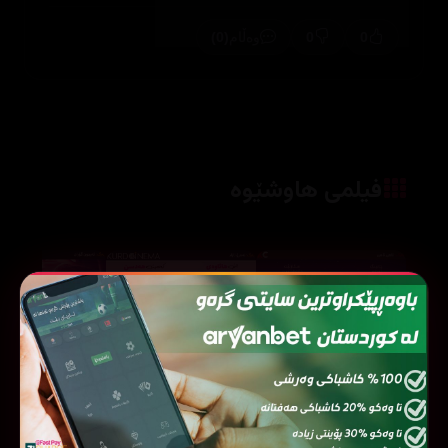
(0)
0
0
وەڵام
فیلمی هاوشێوە