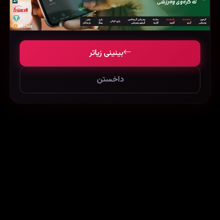
Shab (2017)
Fly Me to the Moon (2024)
Bride Wars (2009)
312797
114827
290748
بینینی زیاتر
داخستن