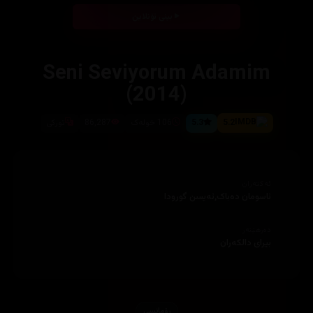
بینی ئۆنلاین
Seni Seviyorum Adamim
(2014)
5.2
5.3
106 خولەک
86,287
تورکی
ئەکتەران
ئاسومان دەباک,ئەیسن گورودا
دەرهێنەر
بیرای دالکەران
ڕۆمانسی