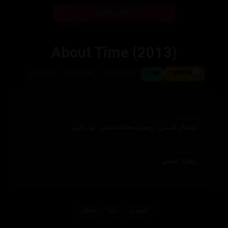
بینی ئۆنلاین
About Time (2013)
7.8
7.9
123 خولەک
153,949
ئینگلیزی
ئەکتەران
دۆمناڵ گلیسن - ڕەیچڵ مەکئادەمس - بیڵ نایتی
دەرهێنەر
ڕیچارد کێرتس
کۆمیدی
دراما
خه‌یاڵی