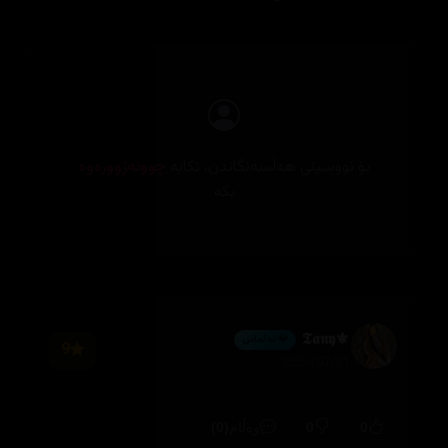
بۆ نووسینی هەڵسەنگاندن، تکایە
چوونەژوورەوە
بکە
⚜️𝕿𝖆𝖓𝖞
💎 ئەڵماس
9
2026/07/31
(0)
0
0
وەڵام