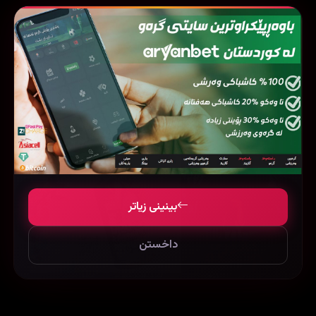
فیلمی هاوشێوە
بینینی زیاتر
داخستن
‏Monster House (2006)
The Greatest Beer Run Ever (2022)