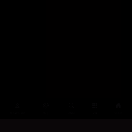
سەرەتا
زیاتر
سەرەتا
ڕەنگ
چوونەژوورەوە