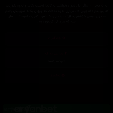
لە تەمەنی ٢١ ساڵی دا ، تیم دەتوانێت بە کاتدا گەشت بکات و ئەوە بگۆڕێت
کە ڕوویداوە لە ژیانی دا ، بڕیاری ئەوە دەدات کە جیهان بکاتە شوێنێکی باشتر
بە دۆزینەوەی خۆشەویستێک ، بەڵام وەک دەردەکەوێت ئەوەندە ئاسان
نییە کە بیری لێ کردبووەوە .
وەرگێڕان
دیزاینی بەرگ
کوردسینەما
تەکنیکار