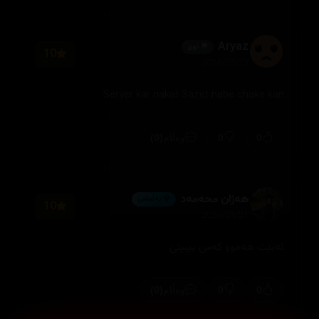
Aryaz
🌟 نوێ
10
2026/05/23
Server kar nakat 3azet nabe chake kan
(0)
0
0
وەڵام
هەژان محەمەد
💎 ئەڵماس
10
2026/04/21
ئەبێت هەموو کەس بیبینێ
(0)
0
0
وەڵام