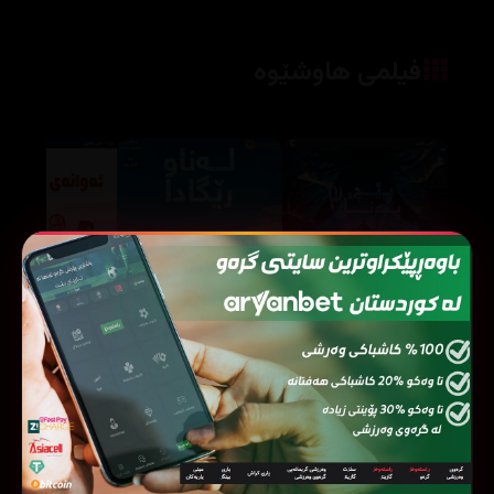
فیلمی هاوشێوە
The Road Within (2014)
Bhool Bhulaiyaa 3 (2024)
87563
37811
202420