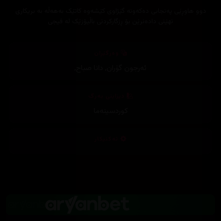
دوو هاوڕێی پەنجابی دەکەونە گێژاوی کێشەوە کاتێک بەهەڵە بە بریکاری
نهێنی دادەنرێن بۆ ڕزگارکردنی باڵیۆزێک لە فیجی
وەرگێڕان
ئەرجون گۆران
,
دانا صباح
,
دیزاینی بەرگ
کوردسینەما
تەکنیکار