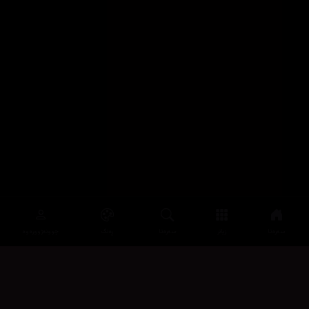
سەرەتا
زیاتر
سەرەتا
ڕەنگ
چوونەژوورەوە