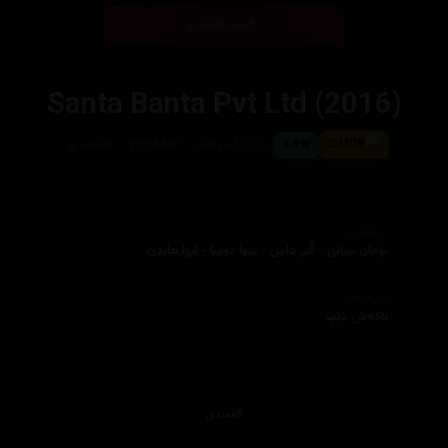
بینی ئۆنلاین
Santa Banta Pvt Ltd (2016)
3
3.8
112 خولەک
20,084
هیندی
ئەکتەران
بۆمان ئیرانی - ڤیر داس - نیها دوپیا - لیزا هایدن
دەرهێنەر
ئاکەش دیپ
کۆمیدی