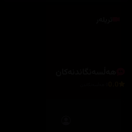
تریلەر
کلیک بکە بۆ پیشاندانی تریلەر
هەڵسەنگاندنەکان
0.0
0 هەڵسەنگاندن