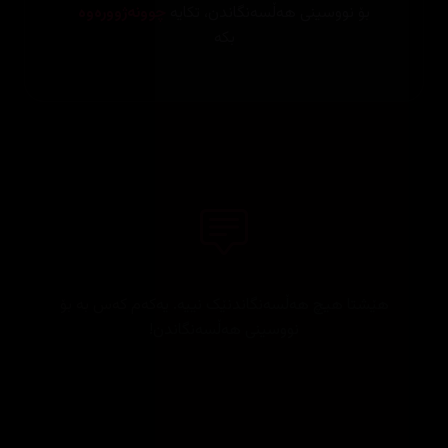
بۆ نووسینی هەڵسەنگاندن، تکایە
چوونەژوورەوە
بکە
هێشتا هیچ هەڵسەنگاندنێک نییە. یەکەم کەس بە بۆ
نووسینی هەڵسەنگاندن!