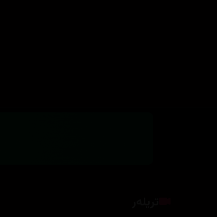
تریلەر