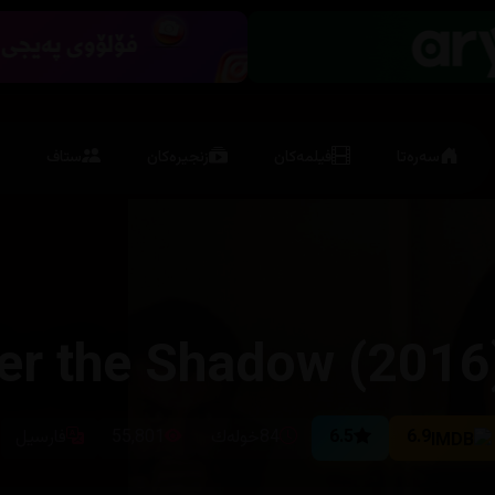
سەرەتا
فیلمەکان
زنجیرەکان
ستاف
er the Shadow (2016
6.9
6.5
84خوله‌ك
55,801
فارسیل