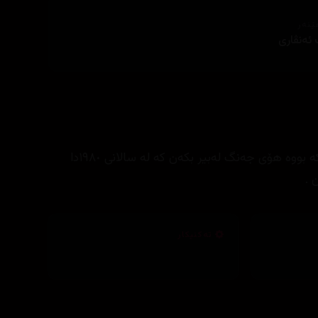
ێنەر
 ئه‌نڤاری
له‌ كاتێكدا دایك و كچێك هه‌وڵده‌ده‌ن ترسی ئه‌و شؤرشه‌ له‌بیر بكه‌م كه‌ بووه‌ هۆی جه‌نگ له‌بیر بكه‌ن كه‌ له‌ سالانی ١٩٨٠دا
 .
تەکنیکار