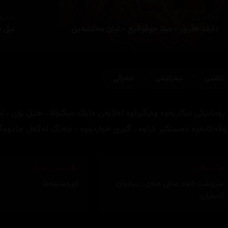
ئەکتەران
دەره
دایڤد هاربۆر - میلا جۆڤۆڤیچ - ئیان مەکشەین
نیڵ م
ئاكشن
سەرکێشی
خه‌یاڵی
 ڕۆمانێکی نیگاریەوە وەرگیراوە لەلایەن مایک میگنۆلا ، هێڵ بۆی 
ۆڤەکانەوە دەستگیر کراوە ، گیری خواردووە ، جەنگ لەگەڵ جادووگ
وەرگێڕان
دیزاینی بەرگ
سروشت کاوە
,
عەلی هادی
,
بیشوان
کوردسینەما
کامەران
,