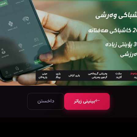
بینینی زیاتر
داخستن