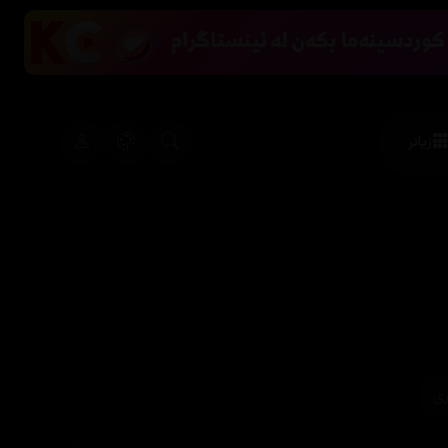
زیاتر
زی