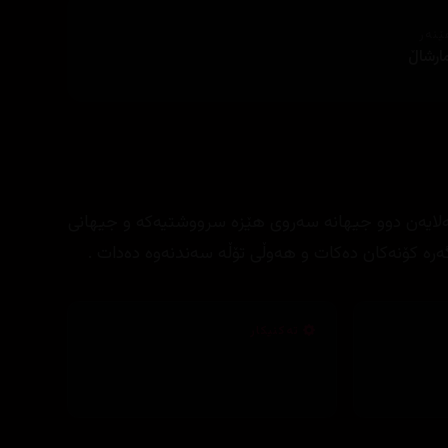
ێنەر
ارشاڵ
، لەلایەن دوو جیهانە سەروی هێزە سرووشتیەکە و جیهانی
ەرە کۆنەکان دەکات و هەوڵی تۆڵە سەندنەوە دەدات .
تەکنیکار