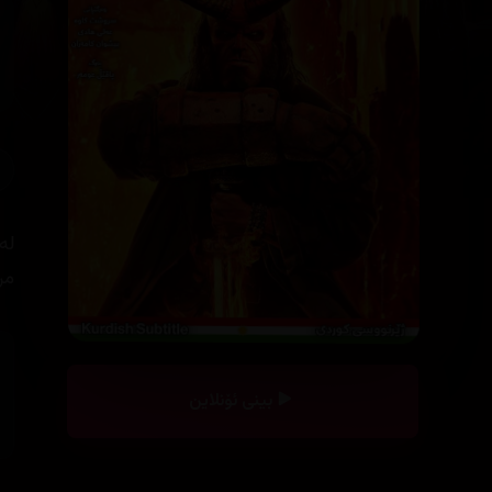
لە
مر
بینی ئۆنلاین