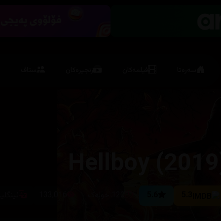
سەرەتا
فیلمەکان
زنجیرەکان
ستاف
Hellboy (2019
5.3
5.6
120 خولەک
133,016
ئینگلی