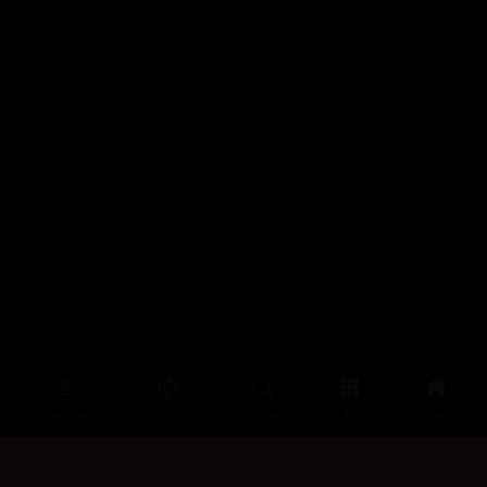
سەرەتا
زیاتر
سەرەتا
ڕەنگ
چوونەژوورەوە