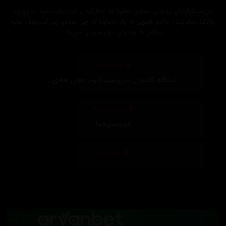
دروستکراوێکی ڕۆبۆتی بەناوی ئەلیتا کە لەکارکردن کوژێنراوەتەوە ، دووبارە
چالاک دەکرێت ، بەڵام هیچی لە یاد نەماوە کە چی بووەو چی کردووە ، بۆیە
دەگەڕێت بەدوای دۆزینەوەی خۆیدا .
وەرگێڕان
عبداللە گەنجی
,
سروشت کاوە
,
عەلی هادی
,
دیزاینی بەرگ
کوردسینەما
تەکنیکار