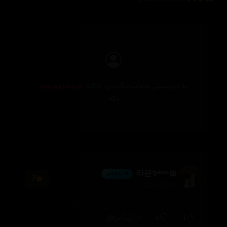
بۆ نووسینی هەڵسەنگاندن، تکایە
چوونەژوورەوە
بکە
🎀라뮨✨ˡᵃⁿᵃ
💎 ئەڵماس
7
2026/08/03
(0)
0
1
وەڵام