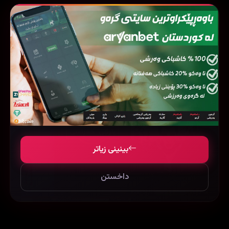
فیلمی هاوشێوە
بینینی زیاتر
داخستن
Maleficent (2014)
Jurassic Park (1993)
375638