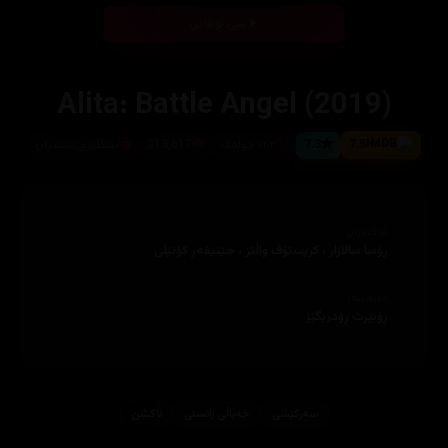
بینی ئۆنلاین
Alita: Battle Angel (2019)
7.5
7.3
١٢٢ خولەک
213,617
ئینگلیزی/ئیسپان
ئەکتەران
رۆسا سالازار ، کریستۆف واڵتز ، جێنیفەر کۆنێلی
دەرهێنەر
ڕۆبێرت ڕۆدریگێز
سەرکێشی
خەیاڵی زانستی
ئاكشن