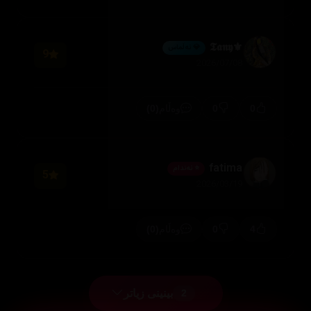
⚜️𝕿𝖆𝖓𝖞
💎 ئەڵماس
9
2026/07/08
(0)
0
0
وەڵام
fatima
⭐ ئەندام
5
2026/03/19
(0)
0
4
وەڵام
بینینی زیاتر
2